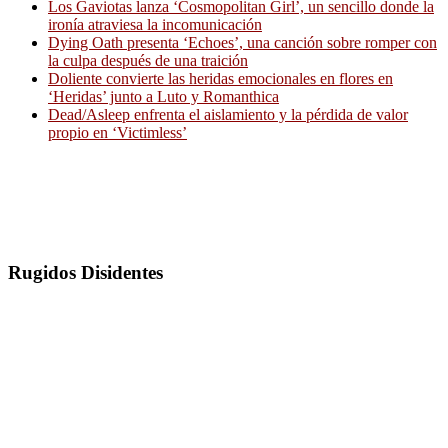
Los Gaviotas lanza ‘Cosmopolitan Girl’, un sencillo donde la
ironía atraviesa la incomunicación
Dying Oath presenta ‘Echoes’, una canción sobre romper con
la culpa después de una traición
Doliente convierte las heridas emocionales en flores en
‘Heridas’ junto a Luto y Romanthica
Dead/Asleep enfrenta el aislamiento y la pérdida de valor
propio en ‘Victimless’
Rugidos Disidentes