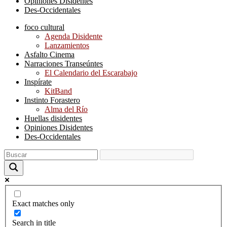
Opiniones Disidentes
Des-Occidentales
foco cultural
Agenda Disidente
Lanzamientos
Asfalto Cinema
Narraciones Transeúntes
El Calendario del Escarabajo
Inspírate
KitBand
Instinto Forastero
Alma del Río
Huellas disidentes
Opiniones Disidentes
Des-Occidentales
Exact matches only
Search in title