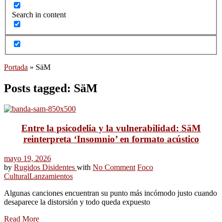
Search in content
Portada
»
SäM
Posts tagged: SäM
Entre la psicodelia y la vulnerabilidad: SäM
reinterpreta ‘Insomnio’ en formato acústico
mayo 19, 2026
by
Rugidos Disidentes
with
No Comment
Foco
Cultural
Lanzamientos
Algunas canciones encuentran su punto más incómodo justo cuando
desaparece la distorsión y todo queda expuesto
Read More