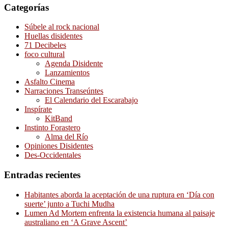
Categorías
Súbele al rock nacional
Huellas disidentes
71 Decibeles
foco cultural
Agenda Disidente
Lanzamientos
Asfalto Cinema
Narraciones Transeúntes
El Calendario del Escarabajo
Inspírate
KitBand
Instinto Forastero
Alma del Río
Opiniones Disidentes
Des-Occidentales
Entradas recientes
Habitantes aborda la aceptación de una ruptura en ‘Día con
suerte’ junto a Tuchi Mudha
Lumen Ad Mortem enfrenta la existencia humana al paisaje
australiano en ‘A Grave Ascent’