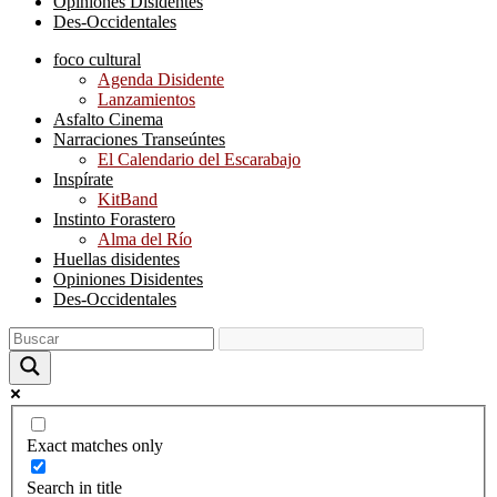
Opiniones Disidentes
Des-Occidentales
foco cultural
Agenda Disidente
Lanzamientos
Asfalto Cinema
Narraciones Transeúntes
El Calendario del Escarabajo
Inspírate
KitBand
Instinto Forastero
Alma del Río
Huellas disidentes
Opiniones Disidentes
Des-Occidentales
Exact matches only
Search in title