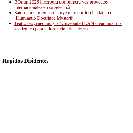
BOmm 2026 incorpora por primera vez proyectos
internacionales en su selección
Saturnian Current construye un recorrido iniciático en
‘Illuminatio Doctrinae Mysterii’
Teatro Goyenechus y la Universidad EAN crean una ruta
académica para la formación de actores
Rugidos Disidentes