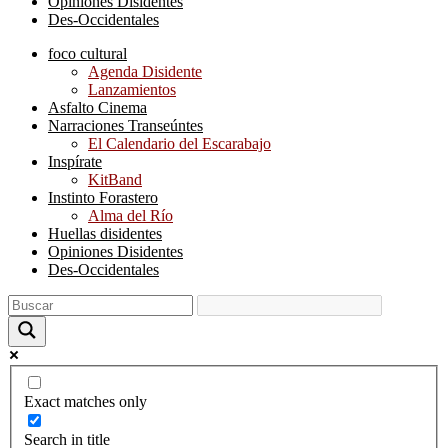
Opiniones Disidentes
Des-Occidentales
foco cultural
Agenda Disidente
Lanzamientos
Asfalto Cinema
Narraciones Transeúntes
El Calendario del Escarabajo
Inspírate
KitBand
Instinto Forastero
Alma del Río
Huellas disidentes
Opiniones Disidentes
Des-Occidentales
Exact matches only
Search in title