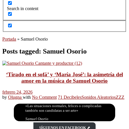
Search in content
Portada
»
Samuel Osorio
Posts tagged: Samuel Osorio
‘Tirado en el sofá’ y ‘María José’: la asimetría del
amor en la música de Samuel Osorio
febrero 24, 2026
by
Olugna
with
No Comment
71 Decibeles
Sonidos Aleatorios
ZZZ
«Las situaciones normales, felices o complicadas
también son candidatas a ser arte»
Samuel Osorio
SÍGUENOS EN FACEBOOK ⬈