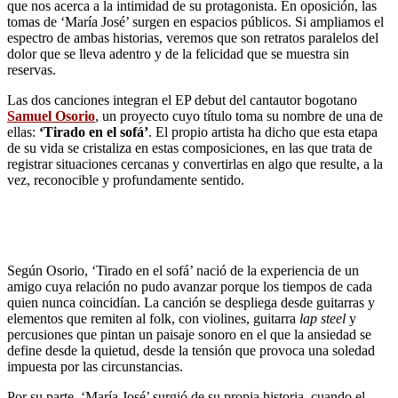
que nos acerca a la intimidad de su protagonista. En oposición, las
tomas de ‘María José’ surgen en espacios públicos. Si ampliamos el
espectro de ambas historias, veremos que son retratos paralelos del
dolor que se lleva adentro y de la felicidad que se muestra sin
reservas.
Las dos canciones integran el EP debut del cantautor bogotano
Samuel Osorio
, un proyecto cuyo título toma su nombre de una de
ellas:
‘Tirado en el sofá’
. El propio artista ha dicho que esta etapa
de su vida se cristaliza en estas composiciones, en las que trata de
registrar situaciones cercanas y convertirlas en algo que resulte, a la
vez, reconocible y profundamente sentido.
Según Osorio, ‘Tirado en el sofá’ nació de la experiencia de un
amigo cuya relación no pudo avanzar porque los tiempos de cada
quien nunca coincidían. La canción se despliega desde guitarras y
elementos que remiten al folk, con violines, guitarra
lap steel
y
percusiones que pintan un paisaje sonoro en el que la ansiedad se
define desde la quietud, desde la tensión que provoca una soledad
impuesta por las circunstancias.
Por su parte, ‘María José’ surgió de su propia historia, cuando el