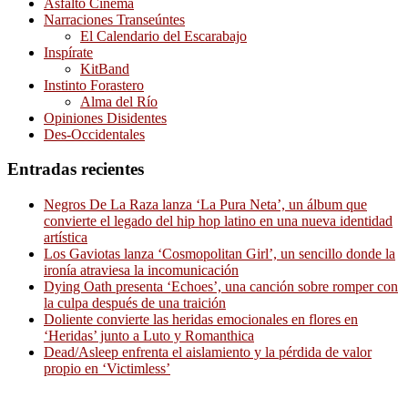
Asfalto Cinema
Narraciones Transeúntes
El Calendario del Escarabajo
Inspírate
KitBand
Instinto Forastero
Alma del Río
Opiniones Disidentes
Des-Occidentales
Entradas recientes
Negros De La Raza lanza ‘La Pura Neta’, un álbum que
convierte el legado del hip hop latino en una nueva identidad
artística
Los Gaviotas lanza ‘Cosmopolitan Girl’, un sencillo donde la
ironía atraviesa la incomunicación
Dying Oath presenta ‘Echoes’, una canción sobre romper con
la culpa después de una traición
Doliente convierte las heridas emocionales en flores en
‘Heridas’ junto a Luto y Romanthica
Dead/Asleep enfrenta el aislamiento y la pérdida de valor
propio en ‘Victimless’