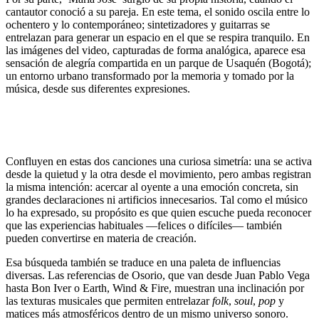
cantautor conoció a su pareja. En este tema, el sonido oscila entre lo
ochentero y lo contemporáneo; sintetizadores y guitarras se
entrelazan para generar un espacio en el que se respira tranquilo. En
las imágenes del video, capturadas de forma analógica, aparece esa
sensación de alegría compartida en un parque de Usaquén (Bogotá);
un entorno urbano transformado por la memoria y tomado por la
música, desde sus diferentes expresiones.
Confluyen en estas dos canciones una curiosa simetría: una se activa
desde la quietud y la otra desde el movimiento, pero ambas registran
la misma intención: acercar al oyente a una emoción concreta, sin
grandes declaraciones ni artificios innecesarios. Tal como el músico
lo ha expresado, su propósito es que quien escuche pueda reconocer
que las experiencias habituales —felices o difíciles— también
pueden convertirse en materia de creación.
Esa búsqueda también se traduce en una paleta de influencias
diversas. Las referencias de Osorio, que van desde Juan Pablo Vega
hasta Bon Iver o Earth, Wind & Fire, muestran una inclinación por
las texturas musicales que permiten entrelazar
folk
,
soul
,
pop
y
matices más atmosféricos dentro de un mismo universo sonoro.