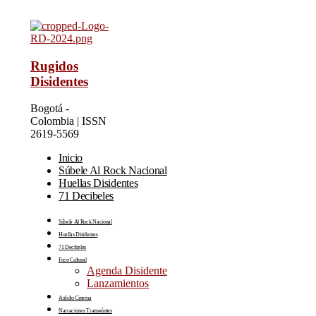
Rugidos
Disidentes
Bogotá -
Colombia | ISSN
2619-5569
Inicio
Súbele Al Rock Nacional
Huellas Disidentes
71 Decibeles
Súbele Al Rock Nacional
Huellas Disidentes
71 Decibeles
Foco Cultural
Agenda Disidente
Lanzamientos
Asfalto Cinema
Narraciones Transeúntes