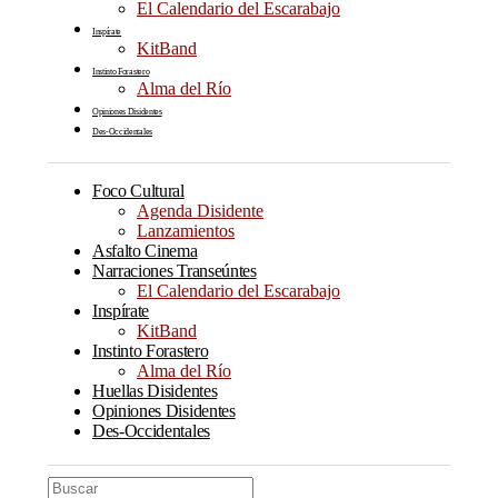
El Calendario del Escarabajo
Inspírate
KitBand
Instinto Forastero
Alma del Río
Opiniones Disidentes
Des-Occidentales
Foco Cultural
Agenda Disidente
Lanzamientos
Asfalto Cinema
Narraciones Transeúntes
El Calendario del Escarabajo
Inspírate
KitBand
Instinto Forastero
Alma del Río
Huellas Disidentes
Opiniones Disidentes
Des-Occidentales