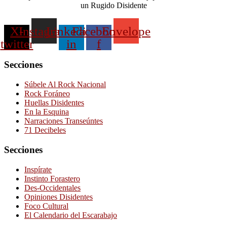
un Rugido Disidente
X-
Instagram
Linkedin-
Facebook-
Envelope
twitter
in
f
Secciones
Súbele Al Rock Nacional
Rock Foráneo
Huellas Disidentes
En la Esquina
Narraciones Transeúntes
71 Decibeles
Secciones
Inspírate
Instinto Forastero
Des-Occidentales
Opiniones Disidentes
Foco Cultural
El Calendario del Escarabajo