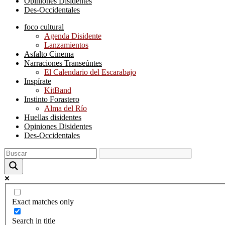
Opiniones Disidentes
Des-Occidentales
foco cultural
Agenda Disidente
Lanzamientos
Asfalto Cinema
Narraciones Transeúntes
El Calendario del Escarabajo
Inspírate
KitBand
Instinto Forastero
Alma del Río
Huellas disidentes
Opiniones Disidentes
Des-Occidentales
Exact matches only
Search in title