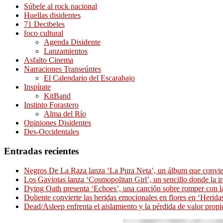
Súbele al rock nacional
Huellas disidentes
71 Decibeles
foco cultural
Agenda Disidente
Lanzamientos
Asfalto Cinema
Narraciones Transeúntes
El Calendario del Escarabajo
Inspírate
KitBand
Instinto Forastero
Alma del Río
Opiniones Disidentes
Des-Occidentales
Entradas recientes
Negros De La Raza lanza ‘La Pura Neta’, un álbum que convierte
Los Gaviotas lanza ‘Cosmopolitan Girl’, un sencillo donde la i
Dying Oath presenta ‘Echoes’, una canción sobre romper con la
Doliente convierte las heridas emocionales en flores en ‘Herid
Dead/Asleep enfrenta el aislamiento y la pérdida de valor propi