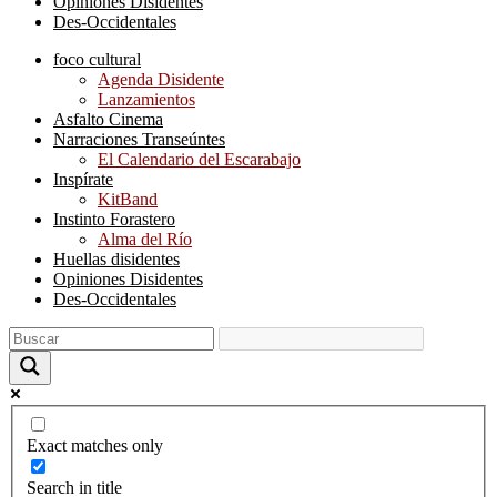
Opiniones Disidentes
Des-Occidentales
foco cultural
Agenda Disidente
Lanzamientos
Asfalto Cinema
Narraciones Transeúntes
El Calendario del Escarabajo
Inspírate
KitBand
Instinto Forastero
Alma del Río
Huellas disidentes
Opiniones Disidentes
Des-Occidentales
Exact matches only
Search in title