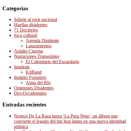
Categorías
Súbele al rock nacional
Huellas disidentes
71 Decibeles
foco cultural
Agenda Disidente
Lanzamientos
Asfalto Cinema
Narraciones Transeúntes
El Calendario del Escarabajo
Inspírate
KitBand
Instinto Forastero
Alma del Río
Opiniones Disidentes
Des-Occidentales
Entradas recientes
Negros De La Raza lanza ‘La Pura Neta’, un álbum que
convierte el legado del hip hop latino en una nueva identidad
artística