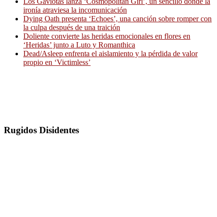
Los Gaviotas lanza ‘Cosmopolitan Girl’, un sencillo donde la
ironía atraviesa la incomunicación
Dying Oath presenta ‘Echoes’, una canción sobre romper con
la culpa después de una traición
Doliente convierte las heridas emocionales en flores en
‘Heridas’ junto a Luto y Romanthica
Dead/Asleep enfrenta el aislamiento y la pérdida de valor
propio en ‘Victimless’
Rugidos Disidentes