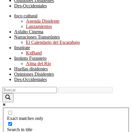
Opiniones Disidentes
Des-Occidentales
foco cultural
Agenda Disidente
Lanzamientos
Asfalto Cinema
Narraciones Transeúntes
El Calendario del Escarabajo
Inspírate
KitBand
Instinto Forastero
Alma del Río
Huellas disidentes
Opiniones Disidentes
Des-Occidentales
Exact matches only
Search in title