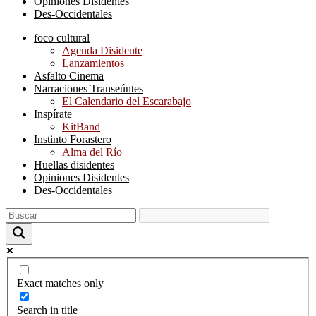
Opiniones Disidentes
Des-Occidentales
foco cultural
Agenda Disidente
Lanzamientos
Asfalto Cinema
Narraciones Transeúntes
El Calendario del Escarabajo
Inspírate
KitBand
Instinto Forastero
Alma del Río
Huellas disidentes
Opiniones Disidentes
Des-Occidentales
Exact matches only
Search in title