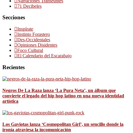
Narraciones Transeúntes
71 Decibeles
Secciones
Inspírate
Instinto Forastero
Des-Occidentales
Opiniones Disidentes
Foco Cultural
El Calendario del Escarabajo
Recientes
Negros De La Raza lanza ‘La Pura Neta’, un álbum que
convierte el legado del hip hop latino en una nueva identidad
artística
Los Gaviotas lanza ‘Cosmopolitan Girl’, un sencillo donde la
ironía atraviesa la incomunicación