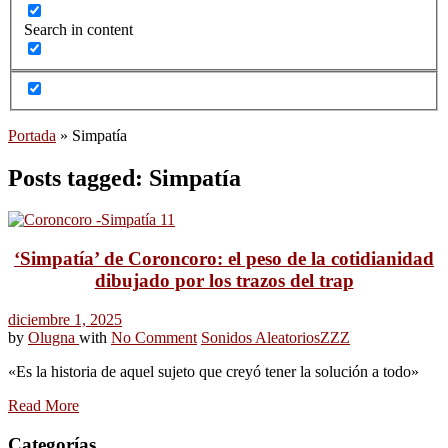
Search in content
Portada
»
Simpatía
Posts tagged: Simpatía
‘Simpatía’ de Coroncoro: el peso de la cotidianidad
dibujado por los trazos del trap
diciembre 1, 2025
by
Olugna
with
No Comment
Sonidos Aleatorios
ZZZ
«Es la historia de aquel sujeto que creyó tener la solución a todo»
Read More
Categorías