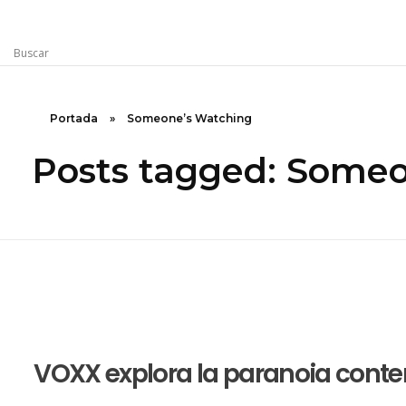
Rugidos Disidentes
Bogotá - Colombia | ISSN 2619-5569
Portada
»
Someone’s Watching
Posts tagged: Some
VOXX explora la paranoia cont