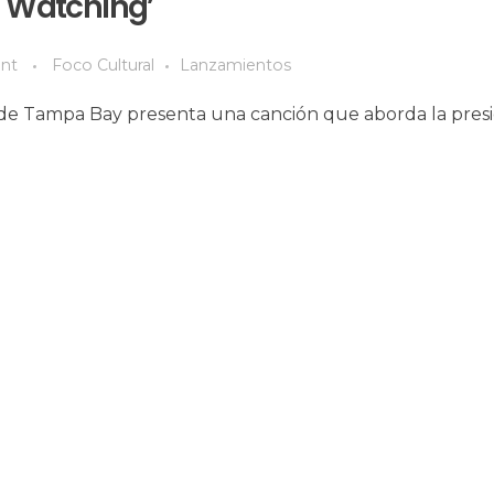
Watching’
nt
Foco Cultural
Lanzamientos
a de Tampa Bay presenta una canción que aborda la presi