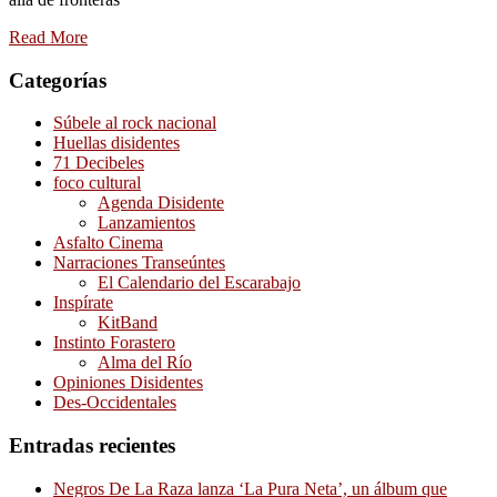
Read More
Categorías
Súbele al rock nacional
Huellas disidentes
71 Decibeles
foco cultural
Agenda Disidente
Lanzamientos
Asfalto Cinema
Narraciones Transeúntes
El Calendario del Escarabajo
Inspírate
KitBand
Instinto Forastero
Alma del Río
Opiniones Disidentes
Des-Occidentales
Entradas recientes
Negros De La Raza lanza ‘La Pura Neta’, un álbum que