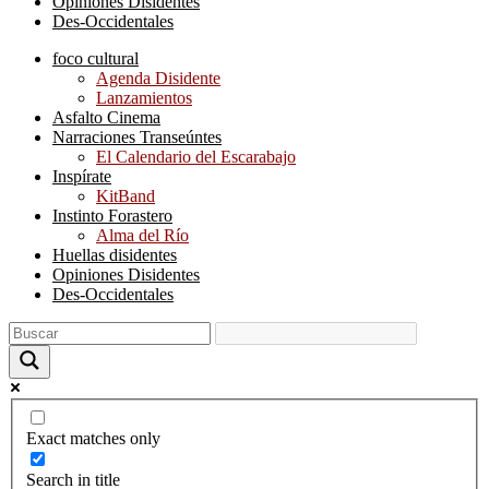
Opiniones Disidentes
Des-Occidentales
foco cultural
Agenda Disidente
Lanzamientos
Asfalto Cinema
Narraciones Transeúntes
El Calendario del Escarabajo
Inspírate
KitBand
Instinto Forastero
Alma del Río
Huellas disidentes
Opiniones Disidentes
Des-Occidentales
Exact matches only
Search in title