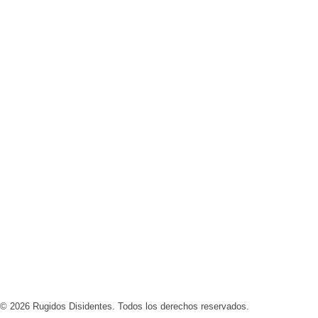
Los Gaviotas lanza ‘Cosmopolitan Girl’, un
sencillo donde la ironía atraviesa la
incomunicación
Dying Oath presenta ‘Echoes’, una canción
sobre romper con la culpa después de una
traición
© 2026 Rugidos Disidentes. Todos los derechos reservados.