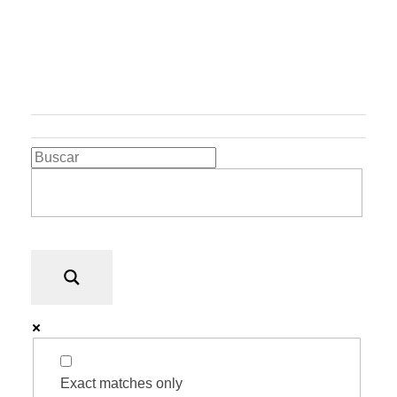
Rugidos Disidentes
Bogotá - Colombia | ISSN 2619-5569
Exact matches only