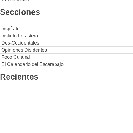
Secciones
Inspírate
Instinto Forastero
Des-Occidentales
Opiniones Disidentes
Foco Cultural
El Calendario del Escarabajo
Recientes
Negros De La Raza lanza ‘La Pura Neta’, un
álbum que convierte el legado del hip hop
latino en una nueva identidad artística