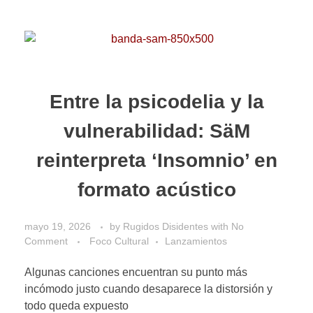
Entre la psicodelia y la
vulnerabilidad: SäM
reinterpreta ‘Insomnio’ en
formato acústico
mayo 19, 2026
by
Rugidos Disidentes
with
No
Comment
Foco Cultural
Lanzamientos
Algunas canciones encuentran su punto más
incómodo justo cuando desaparece la distorsión y
todo queda expuesto