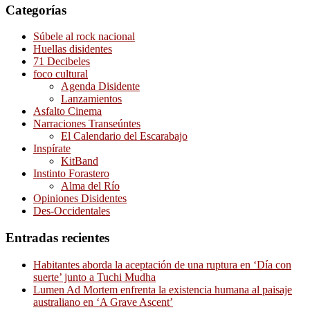
Categorías
Súbele al rock nacional
Huellas disidentes
71 Decibeles
foco cultural
Agenda Disidente
Lanzamientos
Asfalto Cinema
Narraciones Transeúntes
El Calendario del Escarabajo
Inspírate
KitBand
Instinto Forastero
Alma del Río
Opiniones Disidentes
Des-Occidentales
Entradas recientes
Habitantes aborda la aceptación de una ruptura en ‘Día con
suerte’ junto a Tuchi Mudha
Lumen Ad Mortem enfrenta la existencia humana al paisaje
australiano en ‘A Grave Ascent’