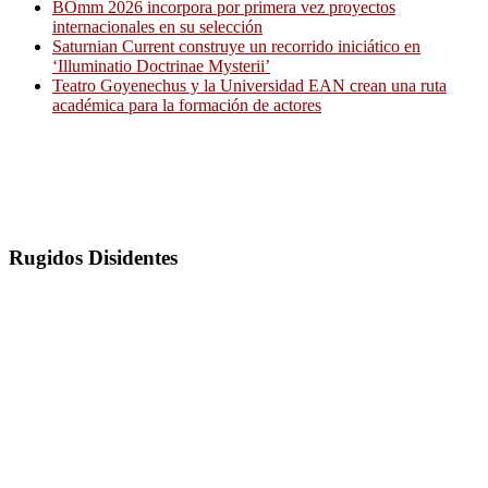
BOmm 2026 incorpora por primera vez proyectos
internacionales en su selección
Saturnian Current construye un recorrido iniciático en
‘Illuminatio Doctrinae Mysterii’
Teatro Goyenechus y la Universidad EAN crean una ruta
académica para la formación de actores
Rugidos Disidentes