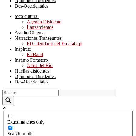
Opiniones Disidentes
Des-Occidentales
foco cultural
Agenda Disidente
Lanzamientos
Asfalto Cinema
Narraciones Transeúntes
El Calendario del Escarabajo
Inspírate
KitBand
Instinto Forastero
Alma del Río
Huellas disidentes
Opiniones Disidentes
Des-Occidentales
Exact matches only
Search in title