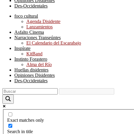
Opiniones Disidentes
Des-Occidentales
foco cultural
Agenda Disidente
Lanzamientos
Asfalto Cinema
Narraciones Transeúntes
El Calendario del Escarabajo
Inspírate
KitBand
Instinto Forastero
Alma del Río
Huellas disidentes
Opiniones Disidentes
Des-Occidentales
Exact matches only
Search in title