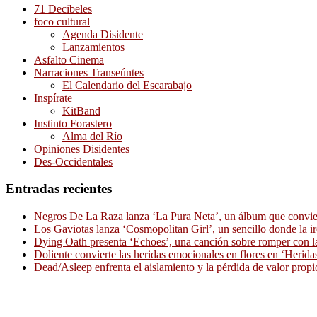
71 Decibeles
foco cultural
Agenda Disidente
Lanzamientos
Asfalto Cinema
Narraciones Transeúntes
El Calendario del Escarabajo
Inspírate
KitBand
Instinto Forastero
Alma del Río
Opiniones Disidentes
Des-Occidentales
Entradas recientes
Negros De La Raza lanza ‘La Pura Neta’, un álbum que convierte
Los Gaviotas lanza ‘Cosmopolitan Girl’, un sencillo donde la i
Dying Oath presenta ‘Echoes’, una canción sobre romper con la
Doliente convierte las heridas emocionales en flores en ‘Herid
Dead/Asleep enfrenta el aislamiento y la pérdida de valor propi