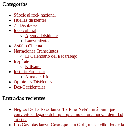
Categorías
Súbele al rock nacional
Huellas disidentes
71 Decibeles
foco cultural
Agenda Disidente
Lanzamientos
Asfalto Cinema
Narraciones Transeúntes
El Calendario del Escarabajo
Inspírate
KitBand
Instinto Forastero
Alma del Río
Opiniones Disidentes
Des-Occidentales
Entradas recientes
Negros De La Raza lanza ‘La Pura Neta’, un álbum que
convierte el legado del hip hop latino en una nueva identidad
artística
Los Gaviotas lanza ‘Cosmopolitan Girl’, un sencillo donde la