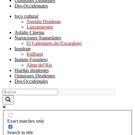
Opiniones Disidentes
Des-Occidentales
foco cultural
Agenda Disidente
Lanzamientos
Asfalto Cinema
Narraciones Transeúntes
El Calendario del Escarabajo
Inspírate
KitBand
Instinto Forastero
Alma del Río
Huellas disidentes
Opiniones Disidentes
Des-Occidentales
Exact matches only
Search in title