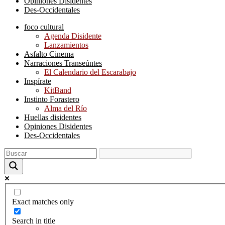
Opiniones Disidentes
Des-Occidentales
foco cultural
Agenda Disidente
Lanzamientos
Asfalto Cinema
Narraciones Transeúntes
El Calendario del Escarabajo
Inspírate
KitBand
Instinto Forastero
Alma del Río
Huellas disidentes
Opiniones Disidentes
Des-Occidentales
Exact matches only
Search in title