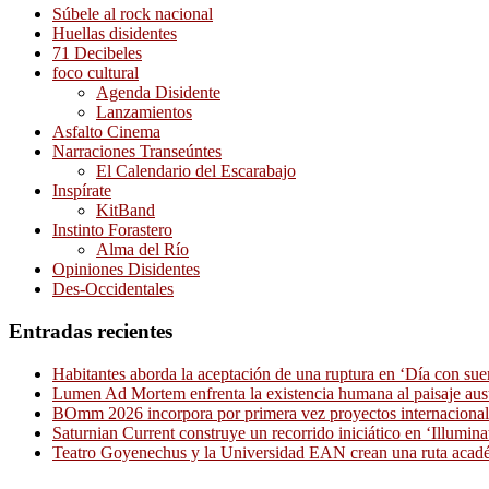
Súbele al rock nacional
Huellas disidentes
71 Decibeles
foco cultural
Agenda Disidente
Lanzamientos
Asfalto Cinema
Narraciones Transeúntes
El Calendario del Escarabajo
Inspírate
KitBand
Instinto Forastero
Alma del Río
Opiniones Disidentes
Des-Occidentales
Entradas recientes
Habitantes aborda la aceptación de una ruptura en ‘Día con sue
Lumen Ad Mortem enfrenta la existencia humana al paisaje aus
BOmm 2026 incorpora por primera vez proyectos internacionale
Saturnian Current construye un recorrido iniciático en ‘Illumina
Teatro Goyenechus y la Universidad EAN crean una ruta académ