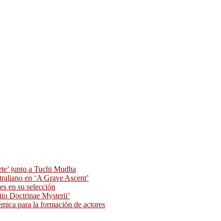
rte’ junto a Tuchi Mudha
traliano en ‘A Grave Ascent’
s en su selección
tio Doctrinae Mysterii’
ica para la formación de actores