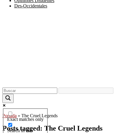
Opiniones Disidentes
Des-Occidentales
Portada
»
The Cruel Legends
Exact matches only
Posts tagged: The Cruel Legends
Search in title