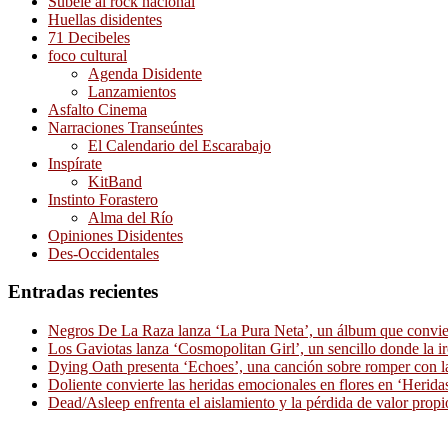
Súbele al rock nacional
Huellas disidentes
71 Decibeles
foco cultural
Agenda Disidente
Lanzamientos
Asfalto Cinema
Narraciones Transeúntes
El Calendario del Escarabajo
Inspírate
KitBand
Instinto Forastero
Alma del Río
Opiniones Disidentes
Des-Occidentales
Entradas recientes
Negros De La Raza lanza ‘La Pura Neta’, un álbum que convierte
Los Gaviotas lanza ‘Cosmopolitan Girl’, un sencillo donde la i
Dying Oath presenta ‘Echoes’, una canción sobre romper con la
Doliente convierte las heridas emocionales en flores en ‘Herid
Dead/Asleep enfrenta el aislamiento y la pérdida de valor propi