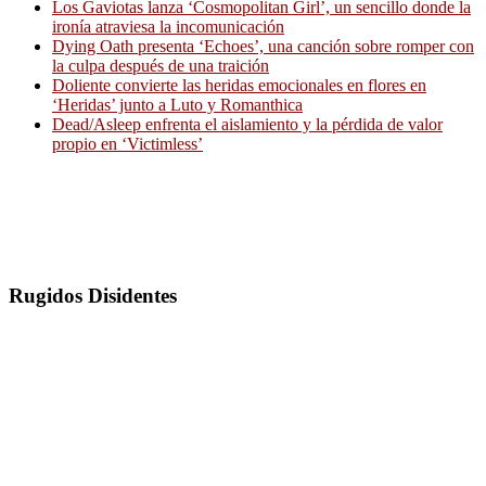
Los Gaviotas lanza ‘Cosmopolitan Girl’, un sencillo donde la
ironía atraviesa la incomunicación
Dying Oath presenta ‘Echoes’, una canción sobre romper con
la culpa después de una traición
Doliente convierte las heridas emocionales en flores en
‘Heridas’ junto a Luto y Romanthica
Dead/Asleep enfrenta el aislamiento y la pérdida de valor
propio en ‘Victimless’
Rugidos Disidentes