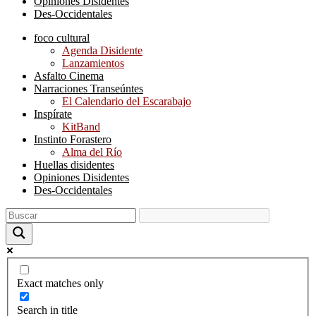
Opiniones Disidentes
Des-Occidentales
foco cultural
Agenda Disidente
Lanzamientos
Asfalto Cinema
Narraciones Transeúntes
El Calendario del Escarabajo
Inspírate
KitBand
Instinto Forastero
Alma del Río
Huellas disidentes
Opiniones Disidentes
Des-Occidentales
Exact matches only
Search in title