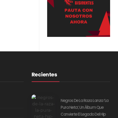
Recientes
Negros De La Raza Lanza ‘La
Pura Neta’, Un Álbum Que
Convierte El Legado Del Hip