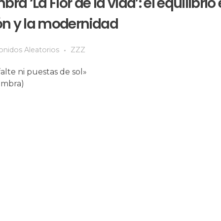
 ‘La Flor de la vida’: el equilibrio 
ón y la modernidad
onidos Aleatorios
ZZZ
alte ni puestas de sol»
embra)