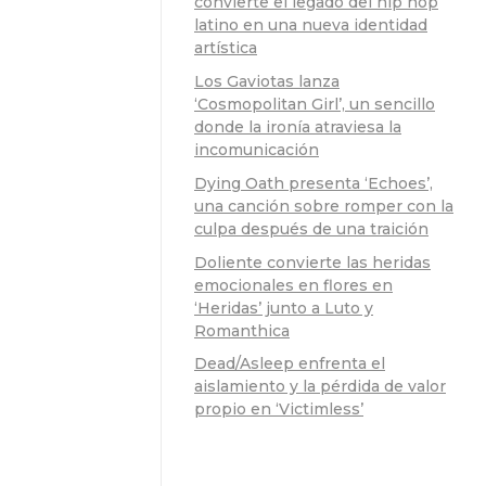
convierte el legado del hip hop
latino en una nueva identidad
artística
Los Gaviotas lanza
‘Cosmopolitan Girl’, un sencillo
donde la ironía atraviesa la
incomunicación
Dying Oath presenta ‘Echoes’,
una canción sobre romper con la
culpa después de una traición
Doliente convierte las heridas
emocionales en flores en
‘Heridas’ junto a Luto y
Romanthica
Dead/Asleep enfrenta el
aislamiento y la pérdida de valor
propio en ‘Victimless’