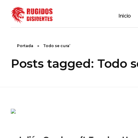
Inicio
Rugidos Disidentes
Bogotá - Colombia | ISSN 2619-5569
Portada
»
Todo se cura’
Posts tagged: Todo s