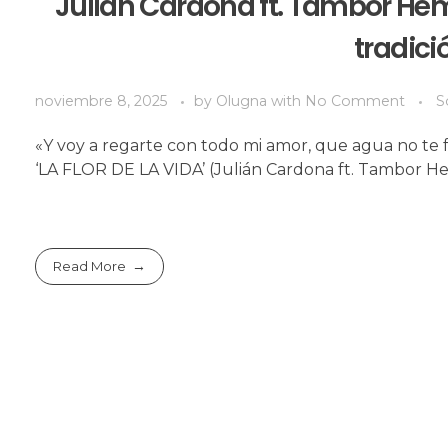
Julián Cardona ft. Tambor Hembra
tradici
noviembre 8, 2025
by
Olugna
with
No Comment
S
«Y voy a regarte con todo mi amor, que agua no te f
‘LA FLOR DE LA VIDA’ (Julián Cardona ft. Tambor H
Read More