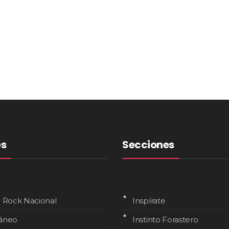
es
Secciones
l Rock Nacional
Inspírate
áneo
Instinto Forastero