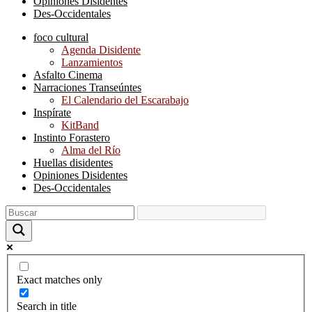
Opiniones Disidentes
Des-Occidentales
foco cultural
Agenda Disidente
Lanzamientos
Asfalto Cinema
Narraciones Transeúntes
El Calendario del Escarabajo
Inspírate
KitBand
Instinto Forastero
Alma del Río
Huellas disidentes
Opiniones Disidentes
Des-Occidentales
Exact matches only
Search in title