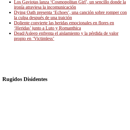
Los Gaviotas lanza ‘Cosmopolitan Girl’, un sencillo donde la
ironía atraviesa la incomunicación
Dying Oath presenta ‘Echoes’, una canción sobre romper con
la culpa después de una traición
Doliente convierte las heridas emocionales en flores en
‘Heridas’ junto a Luto y Romanthica
Dead/Asleep enfrenta el aislamiento y la pérdida de valor
propio en ‘Victimless’
Rugidos Disidentes