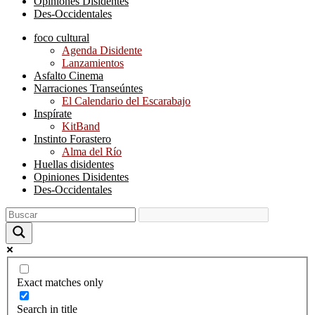
Opiniones Disidentes
Des-Occidentales
foco cultural
Agenda Disidente
Lanzamientos
Asfalto Cinema
Narraciones Transeúntes
El Calendario del Escarabajo
Inspírate
KitBand
Instinto Forastero
Alma del Río
Huellas disidentes
Opiniones Disidentes
Des-Occidentales
Exact matches only
Search in title