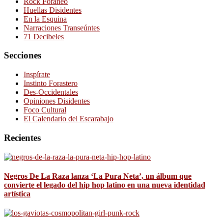
Rock Foráneo
Huellas Disidentes
En la Esquina
Narraciones Transeúntes
71 Decibeles
Secciones
Inspírate
Instinto Forastero
Des-Occidentales
Opiniones Disidentes
Foco Cultural
El Calendario del Escarabajo
Recientes
Negros De La Raza lanza ‘La Pura Neta’, un álbum que
convierte el legado del hip hop latino en una nueva identidad
artística