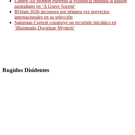
Lumen Ad Mortem enfrenta la existencia humana al paisaje
australiano en ‘A Grave Ascent’
BOmm 2026 incorpora por primera vez proyectos
internacionales en su selección
Saturnian Current construye un recorrido iniciático en
‘Illuminatio Doctrinae Mysterii’
Rugidos Disidentes