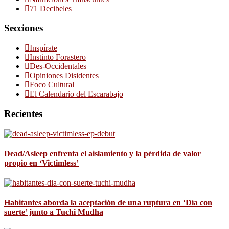
71 Decibeles
Secciones
Inspírate
Instinto Forastero
Des-Occidentales
Opiniones Disidentes
Foco Cultural
El Calendario del Escarabajo
Recientes
Dead/Asleep enfrenta el aislamiento y la pérdida de valor
propio en ‘Victimless’
Habitantes aborda la aceptación de una ruptura en ‘Día con
suerte’ junto a Tuchi Mudha