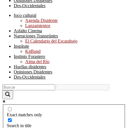
Opiniones Disidentes
Des-Occidentales
foco cultural
Agenda Disidente
Lanzamientos
Asfalto Cinema
Narraciones Transeúntes
El Calendario del Escarabajo
Inspírate
KitBand
Instinto Forastero
Alma del Río
Huellas disidentes
Opiniones Disidentes
Des-Occidentales
Exact matches only
Search in title