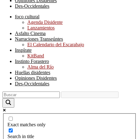
Opiniones Disidentes
Des-Occidentales
foco cultural
Agenda Disidente
Lanzamientos
Asfalto Cinema
Narraciones Transeúntes
El Calendario del Escarabajo
Inspírate
KitBand
Instinto Forastero
Alma del Río
Huellas disidentes
Opiniones Disidentes
Des-Occidentales
Exact matches only
Search in title