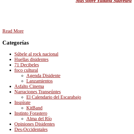
Más sobre Yuliana Saavedra
Read More
Categorías
Súbele al rock nacional
Huellas disidentes
71 Decibeles
foco cultural
Agenda Disidente
Lanzamientos
Asfalto Cinema
Narraciones Transeúntes
El Calendario del Escarabajo
Inspírate
KitBand
Instinto Forastero
Alma del Río
Opiniones Disidentes
Des-Occidentales