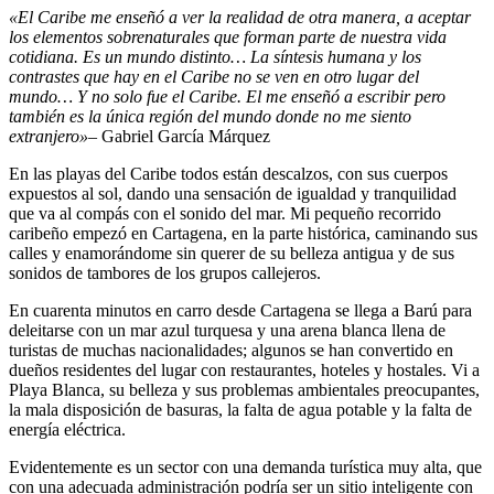
«El Caribe me enseñó a ver la realidad de otra manera, a aceptar
los elementos sobrenaturales que forman parte de nuestra vida
cotidiana. Es un mundo distinto… La síntesis humana y los
contrastes que hay en el Caribe no se ven en otro lugar del
mundo… Y no solo fue el Caribe. El me enseñó a escribir pero
también es la única región del mundo donde no me siento
extranjero»
– Gabriel García Márquez
En las playas del Caribe todos están descalzos, con sus cuerpos
expuestos al sol, dando una sensación de igualdad y tranquilidad
que va al compás con el sonido del mar. Mi pequeño recorrido
caribeño empezó en Cartagena, en la parte histórica, caminando sus
calles y enamorándome sin querer de su belleza antigua y de sus
sonidos de tambores de los grupos callejeros.
En cuarenta minutos en carro desde Cartagena se llega a Barú para
deleitarse con un mar azul turquesa y una arena blanca llena de
turistas de muchas nacionalidades; algunos se han convertido en
dueños residentes del lugar con restaurantes, hoteles y hostales. Vi a
Playa Blanca, su belleza y sus problemas ambientales preocupantes,
la mala disposición de basuras, la falta de agua potable y la falta de
energía eléctrica.
Evidentemente es un sector con una demanda turística muy alta, que
con una adecuada administración podría ser un sitio inteligente con