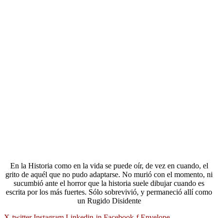
En la Historia como en la vida se puede oír, de vez en cuando, el
grito de aquél que no pudo adaptarse. No murió con el momento, ni
sucumbió ante el horror que la historia suele dibujar cuando es
escrita por los más fuertes. Sólo sobrevivió, y permaneció allí como
un Rugido Disidente
X-twitter
Instagram
Linkedin-in
Facebook-f
Envelope