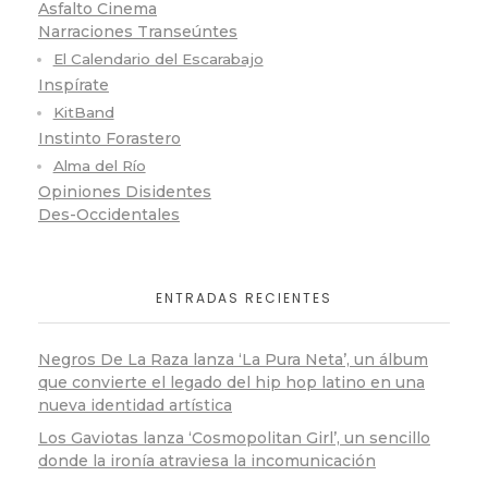
Asfalto Cinema
Narraciones Transeúntes
El Calendario del Escarabajo
Inspírate
KitBand
Instinto Forastero
Alma del Río
Opiniones Disidentes
Des-Occidentales
ENTRADAS RECIENTES
Negros De La Raza lanza ‘La Pura Neta’, un álbum
que convierte el legado del hip hop latino en una
nueva identidad artística
Los Gaviotas lanza ‘Cosmopolitan Girl’, un sencillo
donde la ironía atraviesa la incomunicación