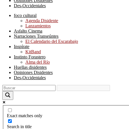
Opiniones Disidentes
Des-Occidentales
foco cultural
Agenda Disidente
Lanzamientos
Asfalto Cinema
Narraciones Transeúntes
El Calendario del Escarabajo
Inspírate
KitBand
Instinto Forastero
Alma del Río
Huellas disidentes
Opiniones Disidentes
Des-Occidentales
Exact matches only
Search in title