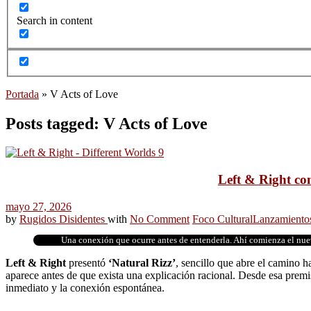
Search in content
Portada
»
V Acts of Love
Posts tagged: V Acts of Love
Left & Right con
mayo 27, 2026
by
Rugidos Disidentes
with
No Comment
Foco Cultural
Lanzamiento
Una conexión que ocurre antes de entenderla. Ahí comienza el nuev
Left & Right
presentó
‘Natural Rizz’
, sencillo que abre el camino h
aparece antes de que exista una explicación racional. Desde esa prem
inmediato y la conexión espontánea.