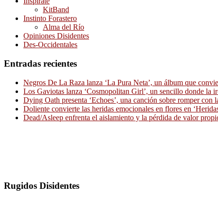
Inspírate
KitBand
Instinto Forastero
Alma del Río
Opiniones Disidentes
Des-Occidentales
Entradas recientes
Negros De La Raza lanza ‘La Pura Neta’, un álbum que convierte
Los Gaviotas lanza ‘Cosmopolitan Girl’, un sencillo donde la i
Dying Oath presenta ‘Echoes’, una canción sobre romper con la
Doliente convierte las heridas emocionales en flores en ‘Herid
Dead/Asleep enfrenta el aislamiento y la pérdida de valor propi
Rugidos Disidentes