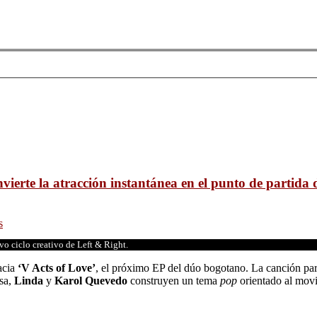
vierte la atracción instantánea en el punto de partida 
s
o ciclo creativo de Left & Right.
acia
‘V Acts of Love’
, el próximo EP del dúo bogotano. La canción part
isa,
Linda
y
Karol Quevedo
construyen un tema
pop
orientado al movi