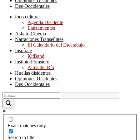
Opiniones Disidentes
Des-Occidentales
foco cultural
Agenda Disidente
Lanzamientos
Asfalto Cinema
Narraciones Transeúntes
El Calendario del Escarabajo
Inspírate
KitBand
Instinto Forastero
Alma del Río
Huellas disidentes
Opiniones Disidentes
Des-Occidentales
Exact matches only
Search in title