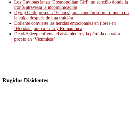
Los Gaviotas lanza ‘Cosmopolitan Girl’, un sencillo donde la
ironía atraviesa la incomunicación
Dying Oath presenta ‘Echoes’, una canción sobre romper con
la culpa después de una traición
Doliente convierte las heridas emocionales en flores en
‘Heridas’ junto a Luto y Romanthica
Dead/Asleep enfrenta el aislamiento y la pérdida de valor
propio en ‘Victimless’
Rugidos Disidentes