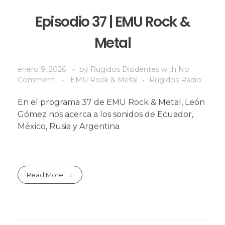
Episodio 37 | EMU Rock &
Metal
enero 9, 2026
by
Rugidos Disidentes
with
No
Comment
EMU Rock & Metal
Rugidos Radio
En el programa 37 de EMU Rock & Metal, León
Gómez nos acerca a los sonidos de Ecuador,
México, Rusia y Argentina
Read More