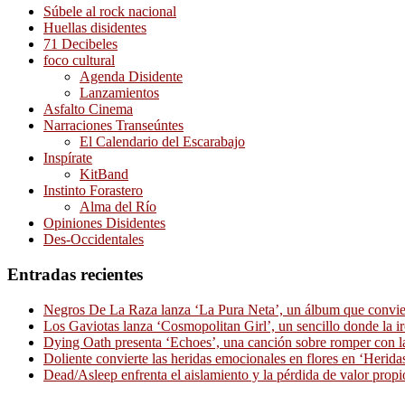
Súbele al rock nacional
Huellas disidentes
71 Decibeles
foco cultural
Agenda Disidente
Lanzamientos
Asfalto Cinema
Narraciones Transeúntes
El Calendario del Escarabajo
Inspírate
KitBand
Instinto Forastero
Alma del Río
Opiniones Disidentes
Des-Occidentales
Entradas recientes
Negros De La Raza lanza ‘La Pura Neta’, un álbum que convierte
Los Gaviotas lanza ‘Cosmopolitan Girl’, un sencillo donde la i
Dying Oath presenta ‘Echoes’, una canción sobre romper con la
Doliente convierte las heridas emocionales en flores en ‘Herid
Dead/Asleep enfrenta el aislamiento y la pérdida de valor propi