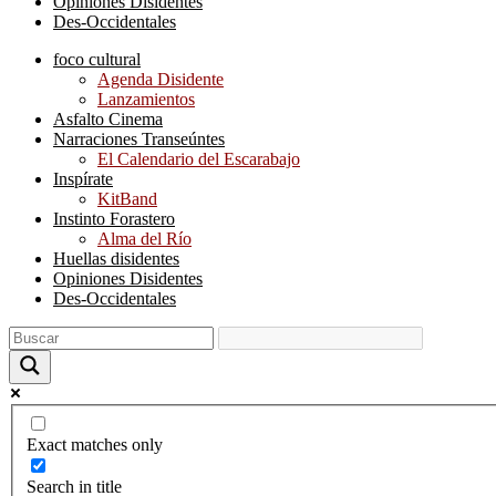
Opiniones Disidentes
Des-Occidentales
foco cultural
Agenda Disidente
Lanzamientos
Asfalto Cinema
Narraciones Transeúntes
El Calendario del Escarabajo
Inspírate
KitBand
Instinto Forastero
Alma del Río
Huellas disidentes
Opiniones Disidentes
Des-Occidentales
Exact matches only
Search in title