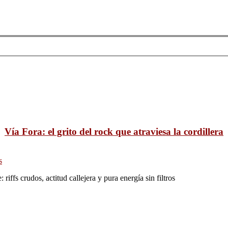
Vía Fora: el grito del rock que atraviesa la cordillera
s
iffs crudos, actitud callejera y pura energía sin filtros