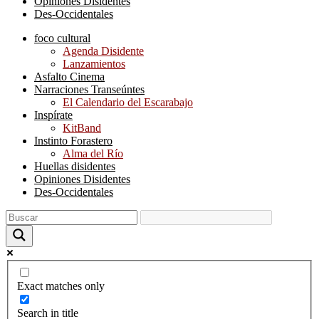
Opiniones Disidentes
Des-Occidentales
foco cultural
Agenda Disidente
Lanzamientos
Asfalto Cinema
Narraciones Transeúntes
El Calendario del Escarabajo
Inspírate
KitBand
Instinto Forastero
Alma del Río
Huellas disidentes
Opiniones Disidentes
Des-Occidentales
Exact matches only
Search in title