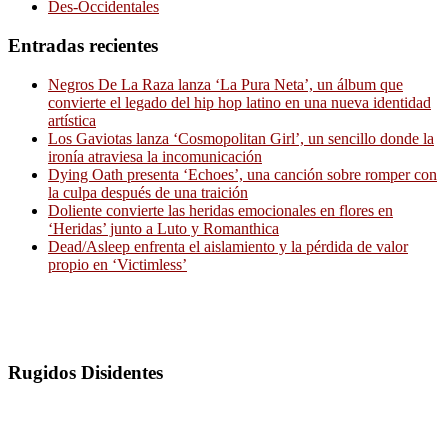
Des-Occidentales
Entradas recientes
Negros De La Raza lanza ‘La Pura Neta’, un álbum que
convierte el legado del hip hop latino en una nueva identidad
artística
Los Gaviotas lanza ‘Cosmopolitan Girl’, un sencillo donde la
ironía atraviesa la incomunicación
Dying Oath presenta ‘Echoes’, una canción sobre romper con
la culpa después de una traición
Doliente convierte las heridas emocionales en flores en
‘Heridas’ junto a Luto y Romanthica
Dead/Asleep enfrenta el aislamiento y la pérdida de valor
propio en ‘Victimless’
Rugidos Disidentes