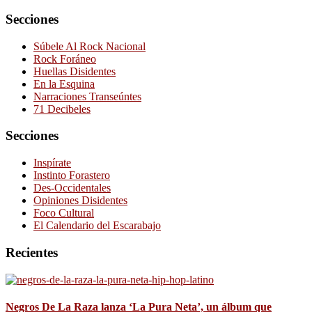
Secciones
Súbele Al Rock Nacional
Rock Foráneo
Huellas Disidentes
En la Esquina
Narraciones Transeúntes
71 Decibeles
Secciones
Inspírate
Instinto Forastero
Des-Occidentales
Opiniones Disidentes
Foco Cultural
El Calendario del Escarabajo
Recientes
Negros De La Raza lanza ‘La Pura Neta’, un álbum que