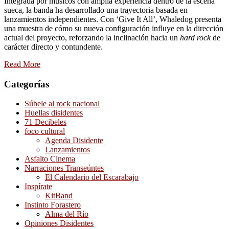
Integrada por músicos con amplia experiencia dentro de la escena
sueca, la banda ha desarrollado una trayectoria basada en
lanzamientos independientes. Con ‘Give It All’, Whaledog presenta
una muestra de cómo su nueva configuración influye en la dirección
actual del proyecto, reforzando la inclinación hacia un
hard rock
de
carácter directo y contundente.
Read More
Categorías
Súbele al rock nacional
Huellas disidentes
71 Decibeles
foco cultural
Agenda Disidente
Lanzamientos
Asfalto Cinema
Narraciones Transeúntes
El Calendario del Escarabajo
Inspírate
KitBand
Instinto Forastero
Alma del Río
Opiniones Disidentes