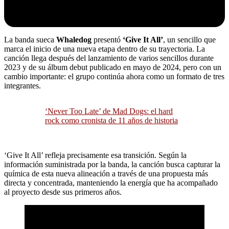
La banda sueca
Whaledog
presentó
‘Give It All’
, un sencillo que
marca el inicio de una nueva etapa dentro de su trayectoria. La
canción llega después del lanzamiento de varios sencillos durante
2023 y de su álbum debut publicado en mayo de 2024, pero con un
cambio importante: el grupo continúa ahora como un formato de tres
integrantes.
‘Never Too Late’ de Mad Dogs: el hard
rock como cronista de 11 años de historia
‘Give It All’ refleja precisamente esa transición. Según la
información suministrada por la banda, la canción busca capturar la
química de esta nueva alineación a través de una propuesta más
directa y concentrada, manteniendo la energía que ha acompañado
al proyecto desde sus primeros años.