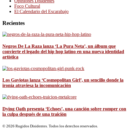
Opiniones Disidentes
Foco Cultural
El Calendario del Escarabajo
Recientes
Negros De La Raza lanza ‘La Pura Neta’, un álbum que
convierte el legado del hip hop latino en una nueva identidad
artística
Los Gaviotas lanza ‘Cosmopolitan Girl’, un sencillo donde la
ironía atraviesa la incomunicación
Dying Oath presenta ‘Echoes’, una canción sobre romper con
la culpa después de una traición
© 2026 Rugidos Disidentes. Todos los derechos reservados.