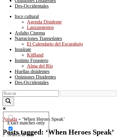
Opiniones Disidentes
Des-Occidentales
foco cultural
Agenda Disidente
Lanzamientos
Asfalto Cinema
Narraciones Transeúntes
El Calendario del Escarabajo
Inspírate
KitBand
Instinto Forastero
Alma del Río
Huellas disidentes
Opiniones Disidentes
Des-Occidentales
Portada
»
‘When Heroes Speak’
Exact matches only
Posts tagged: ‘When Heroes Speak’
Search in title