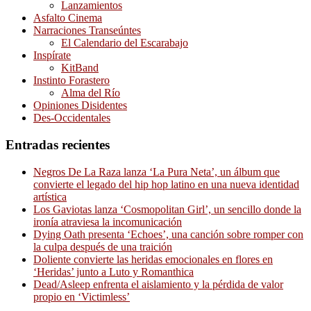
Lanzamientos
Asfalto Cinema
Narraciones Transeúntes
El Calendario del Escarabajo
Inspírate
KitBand
Instinto Forastero
Alma del Río
Opiniones Disidentes
Des-Occidentales
Entradas recientes
Negros De La Raza lanza ‘La Pura Neta’, un álbum que
convierte el legado del hip hop latino en una nueva identidad
artística
Los Gaviotas lanza ‘Cosmopolitan Girl’, un sencillo donde la
ironía atraviesa la incomunicación
Dying Oath presenta ‘Echoes’, una canción sobre romper con
la culpa después de una traición
Doliente convierte las heridas emocionales en flores en
‘Heridas’ junto a Luto y Romanthica
Dead/Asleep enfrenta el aislamiento y la pérdida de valor
propio en ‘Victimless’