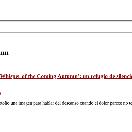
umn
Whisper of the Coming Autumn’: un refugio de silenc
s
otoño una imagen para hablar del descanso cuando el dolor parece no te