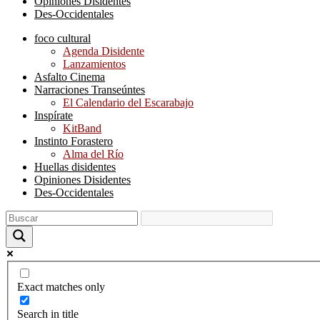
Opiniones Disidentes
Des-Occidentales
foco cultural
Agenda Disidente
Lanzamientos
Asfalto Cinema
Narraciones Transeúntes
El Calendario del Escarabajo
Inspírate
KitBand
Instinto Forastero
Alma del Río
Huellas disidentes
Opiniones Disidentes
Des-Occidentales
Exact matches only
Search in title