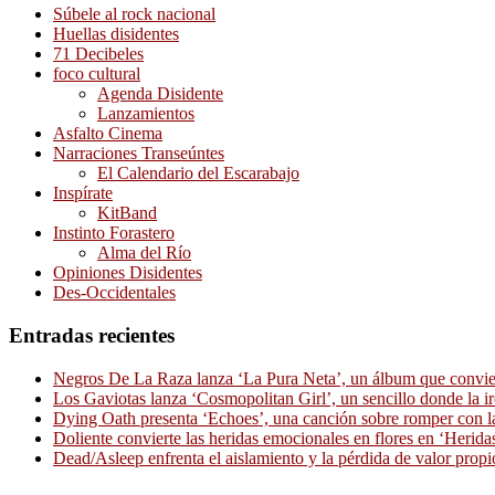
Súbele al rock nacional
Huellas disidentes
71 Decibeles
foco cultural
Agenda Disidente
Lanzamientos
Asfalto Cinema
Narraciones Transeúntes
El Calendario del Escarabajo
Inspírate
KitBand
Instinto Forastero
Alma del Río
Opiniones Disidentes
Des-Occidentales
Entradas recientes
Negros De La Raza lanza ‘La Pura Neta’, un álbum que convierte
Los Gaviotas lanza ‘Cosmopolitan Girl’, un sencillo donde la i
Dying Oath presenta ‘Echoes’, una canción sobre romper con la
Doliente convierte las heridas emocionales en flores en ‘Herid
Dead/Asleep enfrenta el aislamiento y la pérdida de valor propi