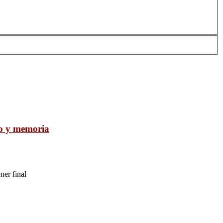
io y memoria
ner final