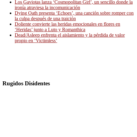
Los Gaviotas lanza ‘Cosmopolitan Girl’, un sencillo donde la
ironía atraviesa la incomunicación
Dying Oath presenta ‘Echoes’, una canción sobre romper con
la culpa después de una traición
Doliente convierte las heridas emocionales en flores en
‘Heridas’ junto a Luto y Romanthica
Dead/Asleep enfrenta el aislamiento y la pérdida de valor
propio en ‘Victimless’
Rugidos Disidentes