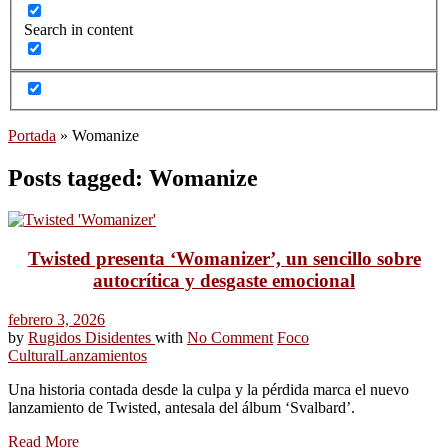
Search in content
Portada
»
Womanize
Posts tagged: Womanize
Twisted presenta ‘Womanizer’, un sencillo sobre
autocrítica y desgaste emocional
febrero 3, 2026
by
Rugidos Disidentes
with
No Comment
Foco
Cultural
Lanzamientos
Una historia contada desde la culpa y la pérdida marca el nuevo
lanzamiento de Twisted, antesala del álbum ‘Svalbard’.
Read More