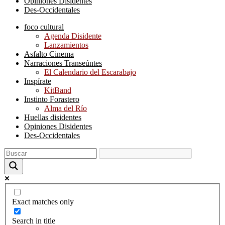
Opiniones Disidentes
Des-Occidentales
foco cultural
Agenda Disidente
Lanzamientos
Asfalto Cinema
Narraciones Transeúntes
El Calendario del Escarabajo
Inspírate
KitBand
Instinto Forastero
Alma del Río
Huellas disidentes
Opiniones Disidentes
Des-Occidentales
Exact matches only
Search in title