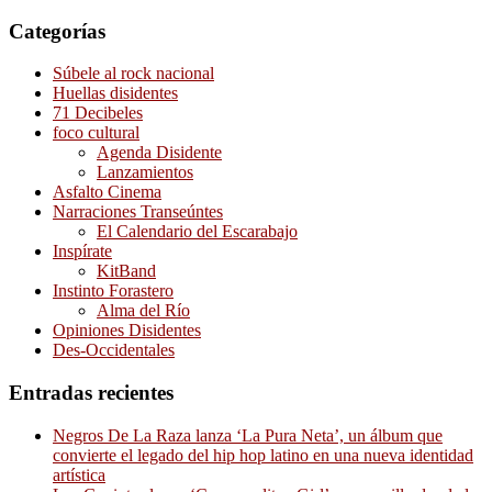
Categorías
Súbele al rock nacional
Huellas disidentes
71 Decibeles
foco cultural
Agenda Disidente
Lanzamientos
Asfalto Cinema
Narraciones Transeúntes
El Calendario del Escarabajo
Inspírate
KitBand
Instinto Forastero
Alma del Río
Opiniones Disidentes
Des-Occidentales
Entradas recientes
Negros De La Raza lanza ‘La Pura Neta’, un álbum que
convierte el legado del hip hop latino en una nueva identidad
artística