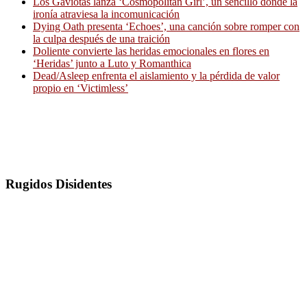
Los Gaviotas lanza ‘Cosmopolitan Girl’, un sencillo donde la
ironía atraviesa la incomunicación
Dying Oath presenta ‘Echoes’, una canción sobre romper con
la culpa después de una traición
Doliente convierte las heridas emocionales en flores en
‘Heridas’ junto a Luto y Romanthica
Dead/Asleep enfrenta el aislamiento y la pérdida de valor
propio en ‘Victimless’
Rugidos Disidentes