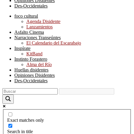
Opiniones Disidentes
Des-Occidentales
foco cultural
Agenda Disidente
Lanzamientos
Asfalto Cinema
Narraciones Transeúntes
El Calendario del Escarabajo
Inspírate
KitBand
Instinto Forastero
Alma del Río
Huellas disidentes
Opiniones Disidentes
Des-Occidentales
Exact matches only
Search in title