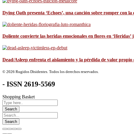
Dying Oath presenta ‘Echoes’, una canción sobre romper con la 
Doliente convierte las heridas emocionales en flores en ‘Heridas
Dead/Asleep enfrenta el aislamiento y la pérdida de valor propio 
© 2026 Rugidos Disidentes. Todos los derechos reservados.
- ISSN 2619-5569
Shopping Basket