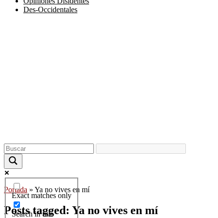
Opiniones Disidentes
Des-Occidentales
Portada
»
Ya no vives en mí
Exact matches only
Posts tagged: Ya no vives en mí
Search in title