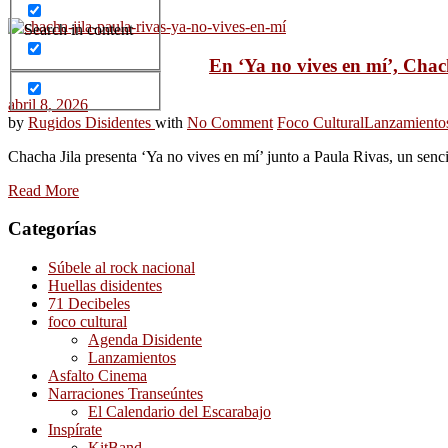
Search in content
En ‘Ya no vives en mí’, Chac
abril 8, 2026
by
Rugidos Disidentes
with
No Comment
Foco Cultural
Lanzamiento
Chacha Jila presenta ‘Ya no vives en mí’ junto a Paula Rivas, un senc
Read More
Categorías
Súbele al rock nacional
Huellas disidentes
71 Decibeles
foco cultural
Agenda Disidente
Lanzamientos
Asfalto Cinema
Narraciones Transeúntes
El Calendario del Escarabajo
Inspírate
KitBand