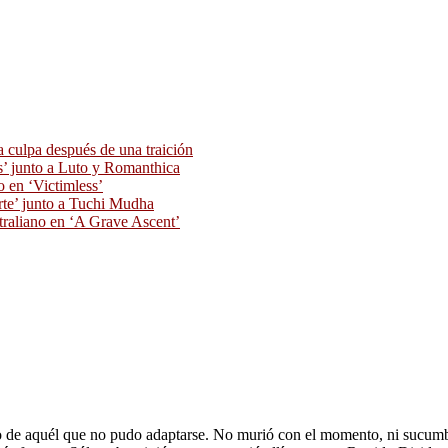
 culpa después de una traición
as’ junto a Luto y Romanthica
o en ‘Victimless’
rte’ junto a Tuchi Mudha
traliano en ‘A Grave Ascent’
to de aquél que no pudo adaptarse. No murió con el momento, ni sucumbió 