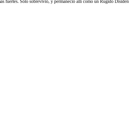
ás fuertes. Sólo sobrevivió, y permaneció allí como un Rugido Disiden