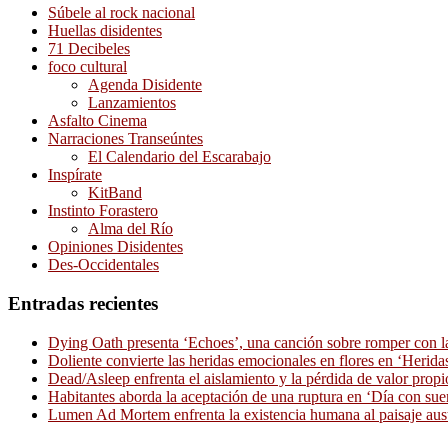
Súbele al rock nacional
Huellas disidentes
71 Decibeles
foco cultural
Agenda Disidente
Lanzamientos
Asfalto Cinema
Narraciones Transeúntes
El Calendario del Escarabajo
Inspírate
KitBand
Instinto Forastero
Alma del Río
Opiniones Disidentes
Des-Occidentales
Entradas recientes
Dying Oath presenta ‘Echoes’, una canción sobre romper con la
Doliente convierte las heridas emocionales en flores en ‘Herid
Dead/Asleep enfrenta el aislamiento y la pérdida de valor propi
Habitantes aborda la aceptación de una ruptura en ‘Día con sue
Lumen Ad Mortem enfrenta la existencia humana al paisaje aus