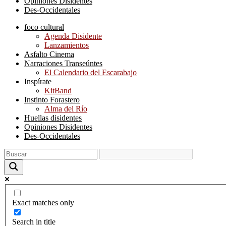
Opiniones Disidentes
Des-Occidentales
foco cultural
Agenda Disidente
Lanzamientos
Asfalto Cinema
Narraciones Transeúntes
El Calendario del Escarabajo
Inspírate
KitBand
Instinto Forastero
Alma del Río
Huellas disidentes
Opiniones Disidentes
Des-Occidentales
Exact matches only
Search in title