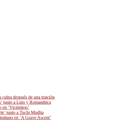
 culpa después de una traición
as’ junto a Luto y Romanthica
o en ‘Victimless’
rte’ junto a Tuchi Mudha
traliano en ‘A Grave Ascent’