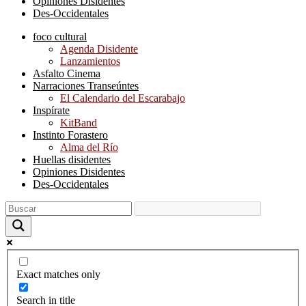
Opiniones Disidentes
Des-Occidentales
foco cultural
Agenda Disidente
Lanzamientos
Asfalto Cinema
Narraciones Transeúntes
El Calendario del Escarabajo
Inspírate
KitBand
Instinto Forastero
Alma del Río
Huellas disidentes
Opiniones Disidentes
Des-Occidentales
Exact matches only
Search in title