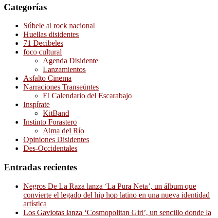
Categorías
Súbele al rock nacional
Huellas disidentes
71 Decibeles
foco cultural
Agenda Disidente
Lanzamientos
Asfalto Cinema
Narraciones Transeúntes
El Calendario del Escarabajo
Inspírate
KitBand
Instinto Forastero
Alma del Río
Opiniones Disidentes
Des-Occidentales
Entradas recientes
Negros De La Raza lanza ‘La Pura Neta’, un álbum que
convierte el legado del hip hop latino en una nueva identidad
artística
Los Gaviotas lanza ‘Cosmopolitan Girl’, un sencillo donde la