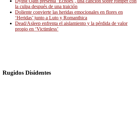
Dying Oath presenta ‘Echoes’, una canción sobre romper con
la culpa después de una traición
Doliente convierte las heridas emocionales en flores en
‘Heridas’ junto a Luto y Romanthica
Dead/Asleep enfrenta el aislamiento y la pérdida de valor
propio en ‘Victimless’
Rugidos Disidentes