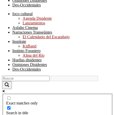
Opiniones Disidentes
Des-Occidentales
foco cultural
Agenda Disidente
Lanzamientos
Asfalto Cinema
Narraciones Transeúntes
El Calendario del Escarabajo
Inspírate
KitBand
Instinto Forastero
Alma del Río
Huellas disidentes
Opiniones Disidentes
Des-Occidentales
Exact matches only
Search in title