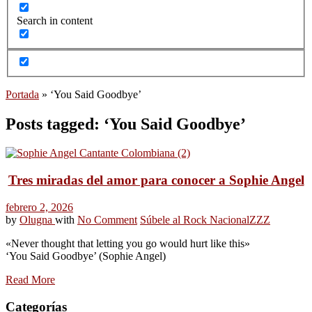
Search in content
Portada
»
‘You Said Goodbye’
Posts tagged: ‘You Said Goodbye’
Tres miradas del amor para conocer a Sophie Angel
febrero 2, 2026
by
Olugna
with
No Comment
Súbele al Rock Nacional
ZZZ
«Never thought that letting you go would hurt like this»
‘You Said Goodbye’ (Sophie Angel)
Read More
Categorías