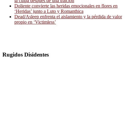
la culpa después de una traición
Doliente convierte las heridas emocionales en flores en
‘Heridas’ junto a Luto y Romanthica
Dead/Asleep enfrenta el aislamiento y la pérdida de valor
propio en ‘Victimless’
Rugidos Disidentes