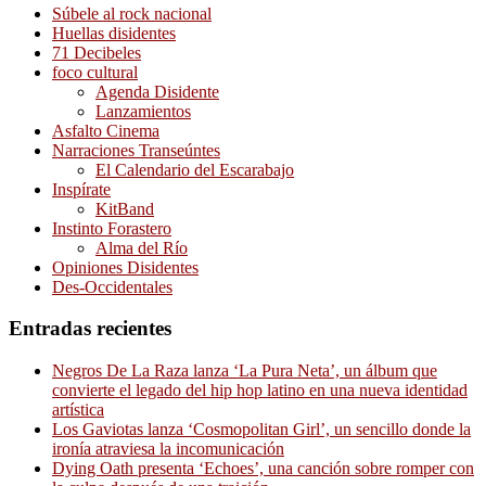
Súbele al rock nacional
Huellas disidentes
71 Decibeles
foco cultural
Agenda Disidente
Lanzamientos
Asfalto Cinema
Narraciones Transeúntes
El Calendario del Escarabajo
Inspírate
KitBand
Instinto Forastero
Alma del Río
Opiniones Disidentes
Des-Occidentales
Entradas recientes
Negros De La Raza lanza ‘La Pura Neta’, un álbum que
convierte el legado del hip hop latino en una nueva identidad
artística
Los Gaviotas lanza ‘Cosmopolitan Girl’, un sencillo donde la
ironía atraviesa la incomunicación
Dying Oath presenta ‘Echoes’, una canción sobre romper con