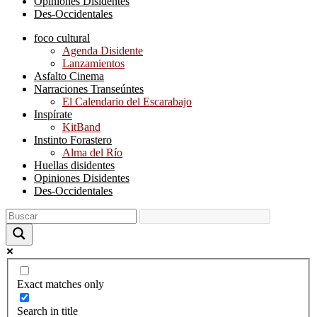
Opiniones Disidentes
Des-Occidentales
foco cultural
Agenda Disidente
Lanzamientos
Asfalto Cinema
Narraciones Transeúntes
El Calendario del Escarabajo
Inspírate
KitBand
Instinto Forastero
Alma del Río
Huellas disidentes
Opiniones Disidentes
Des-Occidentales
Exact matches only
Search in title