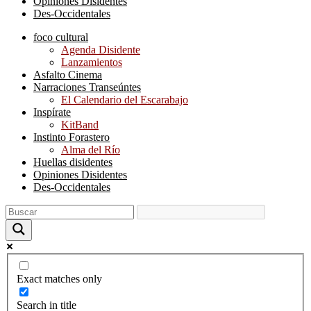
Opiniones Disidentes
Des-Occidentales
foco cultural
Agenda Disidente
Lanzamientos
Asfalto Cinema
Narraciones Transeúntes
El Calendario del Escarabajo
Inspírate
KitBand
Instinto Forastero
Alma del Río
Huellas disidentes
Opiniones Disidentes
Des-Occidentales
Exact matches only
Search in title