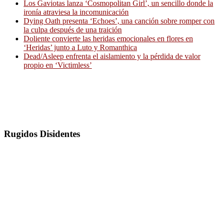
Los Gaviotas lanza ‘Cosmopolitan Girl’, un sencillo donde la
ironía atraviesa la incomunicación
Dying Oath presenta ‘Echoes’, una canción sobre romper con
la culpa después de una traición
Doliente convierte las heridas emocionales en flores en
‘Heridas’ junto a Luto y Romanthica
Dead/Asleep enfrenta el aislamiento y la pérdida de valor
propio en ‘Victimless’
Rugidos Disidentes