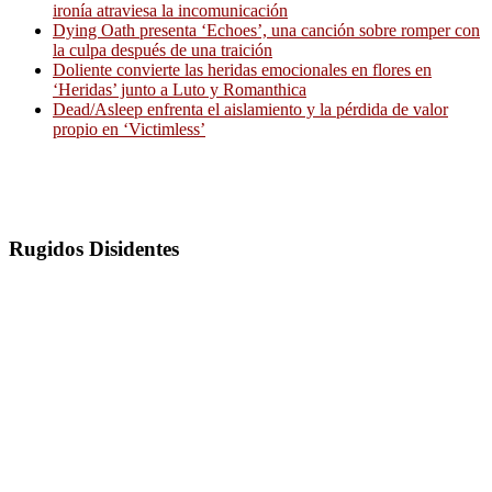
ironía atraviesa la incomunicación
Dying Oath presenta ‘Echoes’, una canción sobre romper con
la culpa después de una traición
Doliente convierte las heridas emocionales en flores en
‘Heridas’ junto a Luto y Romanthica
Dead/Asleep enfrenta el aislamiento y la pérdida de valor
propio en ‘Victimless’
Rugidos Disidentes