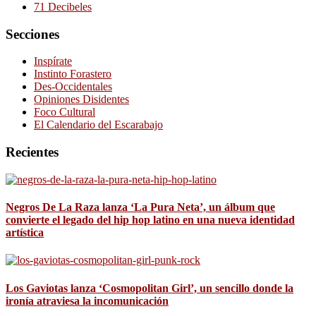
71 Decibeles
Secciones
Inspírate
Instinto Forastero
Des-Occidentales
Opiniones Disidentes
Foco Cultural
El Calendario del Escarabajo
Recientes
Negros De La Raza lanza ‘La Pura Neta’, un álbum que
convierte el legado del hip hop latino en una nueva identidad
artística
Los Gaviotas lanza ‘Cosmopolitan Girl’, un sencillo donde la
ironía atraviesa la incomunicación