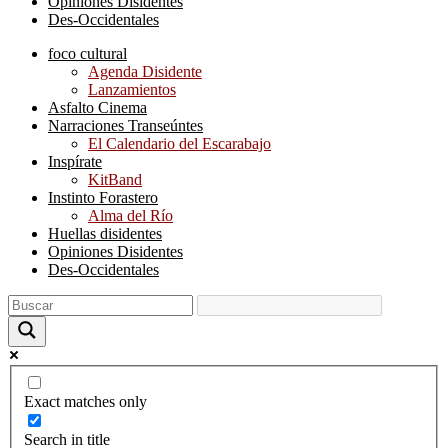
Opiniones Disidentes
Des-Occidentales
foco cultural
Agenda Disidente
Lanzamientos
Asfalto Cinema
Narraciones Transeúntes
El Calendario del Escarabajo
Inspírate
KitBand
Instinto Forastero
Alma del Río
Huellas disidentes
Opiniones Disidentes
Des-Occidentales
Exact matches only
Search in title