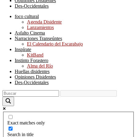
Opiniones Disidentes
Des-Occidentales
foco cultural
Agenda Disidente
Lanzamientos
Asfalto Cinema
Narraciones Transeúntes
El Calendario del Escarabajo
Inspírate
KitBand
Instinto Forastero
Alma del Río
Huellas disidentes
Opiniones Disidentes
Des-Occidentales
Exact matches only
Search in title