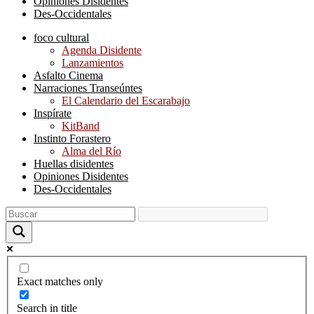
Opiniones Disidentes
Des-Occidentales
foco cultural
Agenda Disidente
Lanzamientos
Asfalto Cinema
Narraciones Transeúntes
El Calendario del Escarabajo
Inspírate
KitBand
Instinto Forastero
Alma del Río
Huellas disidentes
Opiniones Disidentes
Des-Occidentales
Exact matches only
Search in title