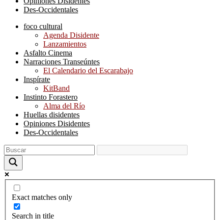
Opiniones Disidentes
Des-Occidentales
foco cultural
Agenda Disidente
Lanzamientos
Asfalto Cinema
Narraciones Transeúntes
El Calendario del Escarabajo
Inspírate
KitBand
Instinto Forastero
Alma del Río
Huellas disidentes
Opiniones Disidentes
Des-Occidentales
Exact matches only
Search in title