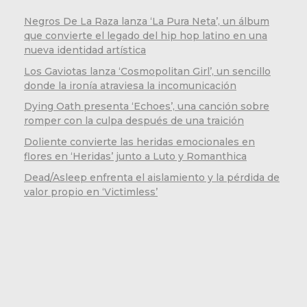
Negros De La Raza lanza ‘La Pura Neta’, un álbum
que convierte el legado del hip hop latino en una
nueva identidad artística
Los Gaviotas lanza ‘Cosmopolitan Girl’, un sencillo
donde la ironía atraviesa la incomunicación
Dying Oath presenta ‘Echoes’, una canción sobre
romper con la culpa después de una traición
Doliente convierte las heridas emocionales en
flores en ‘Heridas’ junto a Luto y Romanthica
Dead/Asleep enfrenta el aislamiento y la pérdida de
valor propio en ‘Victimless’