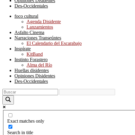
Opiniones Disidentes
Des-Occidentales
foco cultural
Agenda Disidente
Lanzamientos
Asfalto Cinema
Narraciones Transeúntes
El Calendario del Escarabajo
Inspírate
KitBand
Instinto Forastero
Alma del Río
Huellas disidentes
Opiniones Disidentes
Des-Occidentales
Exact matches only
Search in title