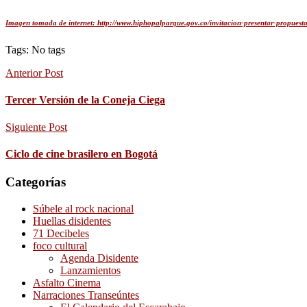
Imagen tomada de internet: http://www.hiphopalparque.gov.co/invitacion-presentar-propuest
Tags: No tags
Anterior Post
Tercer Versión de la Coneja Ciega
Siguiente Post
Ciclo de cine brasilero en Bogotá
Categorías
Súbele al rock nacional
Huellas disidentes
71 Decibeles
foco cultural
Agenda Disidente
Lanzamientos
Asfalto Cinema
Narraciones Transeúntes