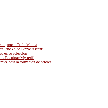
rte’ junto a Tuchi Mudha
traliano en ‘A Grave Ascent’
s en su selección
tio Doctrinae Mysterii’
ica para la formación de actores