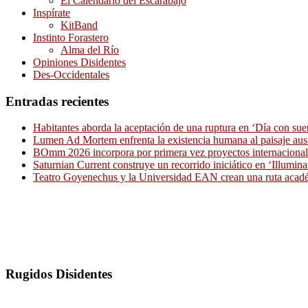
El Calendario del Escarabajo
Inspírate
KitBand
Instinto Forastero
Alma del Río
Opiniones Disidentes
Des-Occidentales
Entradas recientes
Habitantes aborda la aceptación de una ruptura en ‘Día con sue
Lumen Ad Mortem enfrenta la existencia humana al paisaje aus
BOmm 2026 incorpora por primera vez proyectos internacionale
Saturnian Current construye un recorrido iniciático en ‘Illumina
Teatro Goyenechus y la Universidad EAN crean una ruta académ
Rugidos Disidentes