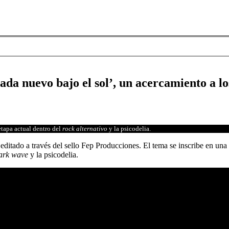
ada nuevo bajo el sol’, un acercamiento a l
etapa actual dentro del
rock alternativo
y la psicodelia.
 editado a través del sello Fep Producciones. El tema se inscribe en un
ark wave
y la psicodelia.