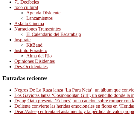
71 Decibeles
foco cultural
Agenda Disidente
Lanzamientos
Asfalto Cinema
Narraciones Transeúntes
El Calendario del Escarabajo
Inspírate
KitBand
Instinto Forastero
Alma del Río
Opiniones Disidentes
Des-Occidentales
Entradas recientes
Negros De La Raza lanza ‘La Pura Neta’, un álbum que convierte
Los Gaviotas lanza ‘Cosmopolitan Girl’, un sencillo donde la i
Dying Oath presenta ‘Echoes’, una canción sobre romper con la
Doliente convierte las heridas emocionales en flores en ‘Herid
Dead/Asleep enfrenta el aislamiento y la pérdida de valor propi