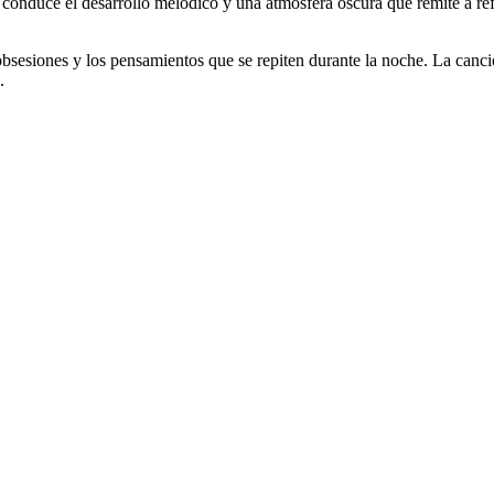
e conduce el desarrollo melódico y una atmósfera oscura que remite a r
as obsesiones y los pensamientos que se repiten durante la noche. La can
.