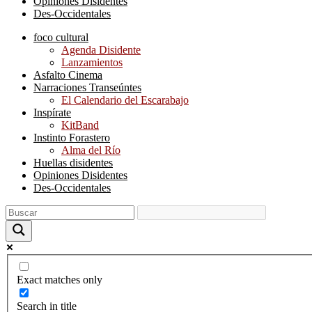
Opiniones Disidentes
Des-Occidentales
foco cultural
Agenda Disidente
Lanzamientos
Asfalto Cinema
Narraciones Transeúntes
El Calendario del Escarabajo
Inspírate
KitBand
Instinto Forastero
Alma del Río
Huellas disidentes
Opiniones Disidentes
Des-Occidentales
Exact matches only
Search in title