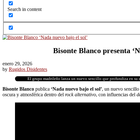
Search in content
Bisonte Blanco presenta ‘N
enero 29, 2026
by
Rugidos Disidentes
El grupo madrileño lanza un nuevo sencillo que profundiza en su 
Bisonte Blanco
publica
‘Nada nuevo bajo el sol’
, un nuevo sencillo
oscura y atmosférica dentro del
rock alternativo
, con influencias del
d