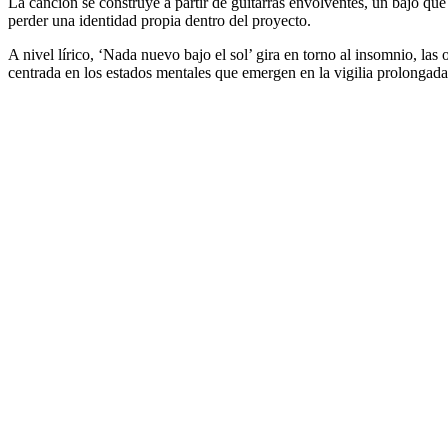
La canción se construye a partir de guitarras envolventes, un bajo qu
perder una identidad propia dentro del proyecto.
A nivel lírico, ‘Nada nuevo bajo el sol’ gira en torno al insomnio, l
centrada en los estados mentales que emergen en la vigilia prolongada