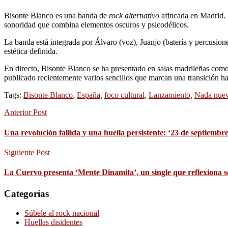
Bisonte Blanco es una banda de
rock alternativo
afincada en Madrid. S
sonoridad que combina elementos oscuros y psicodélicos.
La banda está integrada por Álvaro (voz), Juanjo (batería y percusione
estética definida.
En directo, Bisonte Blanco se ha presentado en salas madrileñas como
publicado recientemente varios sencillos que marcan una transición h
Tags:
Bisonte Blanco
,
España
,
foco cultural
,
Lanzamiento
,
Nada nuevo
Anterior Post
Una revolución fallida y una huella persistente: ‘23 de septiemb
Siguiente Post
La Cuervo presenta ‘Mente Dinamita’, un single que reflexiona s
Categorías
Súbele al rock nacional
Huellas disidentes