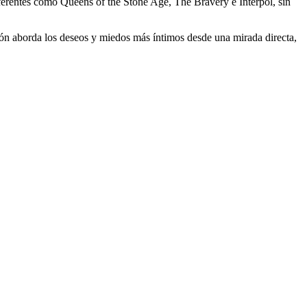
eferentes como Queens of the Stone Age, The Bravery e Interpol, sin
ción aborda los deseos y miedos más íntimos desde una mirada directa,