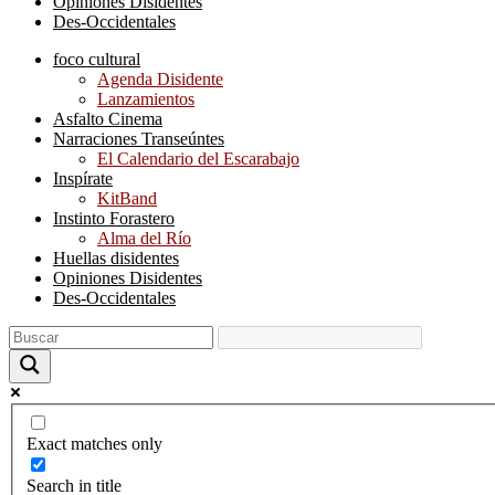
Opiniones Disidentes
Des-Occidentales
foco cultural
Agenda Disidente
Lanzamientos
Asfalto Cinema
Narraciones Transeúntes
El Calendario del Escarabajo
Inspírate
KitBand
Instinto Forastero
Alma del Río
Huellas disidentes
Opiniones Disidentes
Des-Occidentales
Exact matches only
Search in title