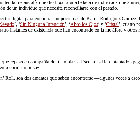
nsmiten la melancolía que dio lugar a una balada de indie rock que sume
ón de un individuo que necesita reconciliarse con el pasado.
 espectro digital para encontrar un poco más de Karen Rodríguez Gómez,
Nevado
’, ‘
Sin Ninguna Intención
’, ‘
Abro los Ojos
’ y ‘
Cristal
’; cuatro p
uatro instantes de existencia que han encontrado en la metáfora y otros r
ue repaso en compañía de ‘Cambiar la Escena’: «Han intentado apagar
ento corre sin prisa».
k ‘n’ Roll, son dos amantes que saben encontrarse ―algunas veces a esc