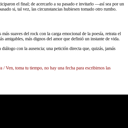
ciparon el final; de acercarlo a su pasado e invitarlo ―así sea por un
asado si, tal vez, las circunstancias hubiesen tomado otro rumbo.
más suaves del rock con la carga emocional de la poesía, retrata el
ás amigables, más dignos del amor que definió un instante de vida.
diálogo con la ausencia; una petición directa que, quizás, jamás
a / Ven, toma tu tiempo, no hay una fecha para escribirnos las