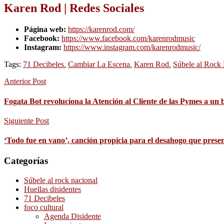
Karen Rod | Redes Sociales
Página web:
https://karenrod.com/
Facebook:
https://www.facebook.com/karenrodmusic
Instagram:
https://www.instagram.com/karenrodmusic/
Tags:
71 Decibeles
,
Cambiar La Escena
,
Karen Rod
,
Súbele al Rock
Anterior Post
Fogata Bot revoluciona la Atención al Cliente de las Pymes a un 
Siguiente Post
‘Todo fue en vano’, canción propicia para el desahogo que pre
Categorías
Súbele al rock nacional
Huellas disidentes
71 Decibeles
foco cultural
Agenda Disidente