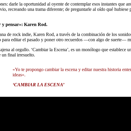
nes: darle la oportunidad al oyente de contemplar esos instantes que anti
vio, recreando una trama diferente; de preguntarle al oído qué hubiese p
r y pensar»: Karen Rod.
a de rock indie, Karen Rod, a través de la combinación de los sonidos 
 para editar el pasado y poner otro recuerdos ―con algo de suerte― m
jena al orgullo. ‘Cambiar la Escena’, es un monólogo que establece un 
un final irresuelto.
«Yo te propongo cambiar la escena y editar nuestra historia enter
ideas».
‘CAMBIAR LA ESCENA’