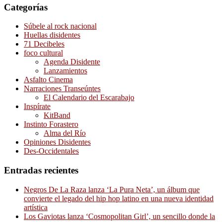
Categorías
Súbele al rock nacional
Huellas disidentes
71 Decibeles
foco cultural
Agenda Disidente
Lanzamientos
Asfalto Cinema
Narraciones Transeúntes
El Calendario del Escarabajo
Inspírate
KitBand
Instinto Forastero
Alma del Río
Opiniones Disidentes
Des-Occidentales
Entradas recientes
Negros De La Raza lanza ‘La Pura Neta’, un álbum que
convierte el legado del hip hop latino en una nueva identidad
artística
Los Gaviotas lanza ‘Cosmopolitan Girl’, un sencillo donde la