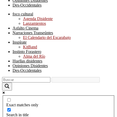
Opiniones Disidentes
Des-Occidentales
foco cultural
Agenda Disidente
Lanzamientos
Asfalto Cinema
Narraciones Transeúntes
El Calendario del Escarabajo
Inspírate
KitBand
Instinto Forastero
Alma del Río
Huellas disidentes
Opiniones Disidentes
Des-Occidentales
Exact matches only
Search in title