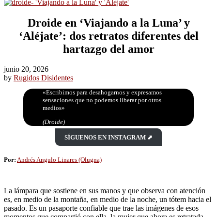
Droide en ‘Viajando a la Luna’ y
‘Aléjate’: dos retratos diferentes del
hartazgo del amor
junio 20, 2026
by
Rugidos Disidentes
«Escribimos para desahogarnos y expresamos
sensaciones que no podemos liberar por otros
medios»
(Droide)
SÍGUENOS EN INSTAGRAM ⬈
Por:
Andrés Angulo Linares (Olugna)
La lámpara que sostiene en sus manos y que observa con atención
es, en medio de la montaña, en medio de la noche, un tótem hacia el
pasado. Es un pasaporte confiable que trae las imágenes de esos
momentos que compartió con ella, la mujer que ahora es retratada