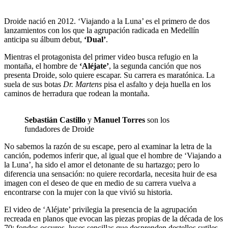
Droide nació en 2012. ‘Viajando a la Luna’ es el primero de dos
lanzamientos con los que la agrupación radicada en Medellín
anticipa su álbum debut,
‘Dual’
.
Mientras el protagonista del primer video busca refugio en la
montaña, el hombre de
‘Aléjate’
, la segunda canción que nos
presenta Droide, solo quiere escapar. Su carrera es maratónica. La
suela de sus botas
Dr. Martens
pisa el asfalto y deja huella en los
caminos de herradura que rodean la montaña.
Sebastián Castillo
y
Manuel Torres
son los
fundadores de Droide
No sabemos la razón de su escape, pero al examinar la letra de la
canción, podemos inferir que, al igual que el hombre de ‘Viajando a
la Luna’, ha sido el amor el detonante de su hartazgo; pero lo
diferencia una sensación: no quiere recordarla, necesita huir de esa
imagen con el deseo de que en medio de su carrera vuelva a
encontrarse con la mujer con la que vivió su historia.
El video de ‘Aléjate’ privilegia la presencia de la agrupación
recreada en planos que evocan las piezas propias de la década de los
70: fondos oscuros, luces sencillas que desprenden destellos sutiles,