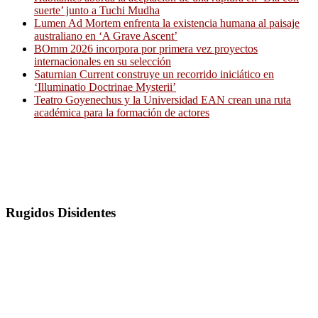
suerte’ junto a Tuchi Mudha
Lumen Ad Mortem enfrenta la existencia humana al paisaje
australiano en ‘A Grave Ascent’
BOmm 2026 incorpora por primera vez proyectos
internacionales en su selección
Saturnian Current construye un recorrido iniciático en
‘Illuminatio Doctrinae Mysterii’
Teatro Goyenechus y la Universidad EAN crean una ruta
académica para la formación de actores
Rugidos Disidentes