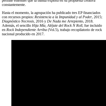
permite entender que la banda explora en su propuesta creativa
constantemente.
Hasta el momento, la agrupación ha publicado tres EP financiados
con recursos propios:
Resistencia a la Impunidad y al Poder
, 2015;
Diagnóstico Necrosis
, 2016 y
De Nada me Arrepiento
, 2018.
Además, el sencillo
Hija Mía, Aléjate del Rock N Roll
, fue incluido
en
Rock Independiente Arriba
(Vol.5), trabajo recopilatorio de rock
nacional producido en 2017.