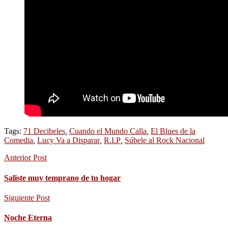
Tags:
71 Decibeles
,
Cuando el Mundo Calla
,
El Blues de la
Comedia
,
Lucy Va a Disparar
,
R.I.P
,
Súbele al Rock Nacional
Anterior Post
Saliste muy temprano de tu hogar
Siguiente Post
Noche Eterna