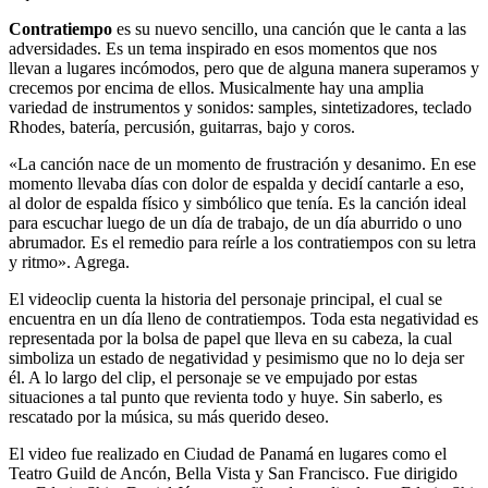
Contratiempo
es su nuevo sencillo, una canción que le canta a las
adversidades. Es un tema inspirado en esos momentos que nos
llevan a lugares incómodos, pero que de alguna manera superamos y
crecemos por encima de ellos. Musicalmente hay una amplia
variedad de instrumentos y sonidos: samples, sintetizadores, teclado
Rhodes, batería, percusión, guitarras, bajo y coros.
«La canción nace de un momento de frustración y desanimo. En ese
momento llevaba días con dolor de espalda y decidí cantarle a eso,
al dolor de espalda físico y simbólico que tenía. Es la canción ideal
para escuchar luego de un día de trabajo, de un día aburrido o uno
abrumador. Es el remedio para reírle a los contratiempos con su letra
y ritmo». Agrega.
El videoclip cuenta la historia del personaje principal, el cual se
encuentra en un día lleno de contratiempos. Toda esta negatividad es
representada por la bolsa de papel que lleva en su cabeza, la cual
simboliza un estado de negatividad y pesimismo que no lo deja ser
él. A lo largo del clip, el personaje se ve empujado por estas
situaciones a tal punto que revienta todo y huye. Sin saberlo, es
rescatado por la música, su más querido deseo.
El video fue realizado en Ciudad de Panamá en lugares como el
Teatro Guild de Ancón, Bella Vista y San Francisco. Fue dirigido