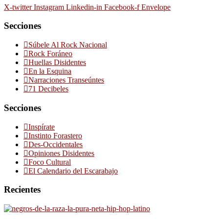
X-twitter
Instagram
Linkedin-in
Facebook-f
Envelope
Secciones
Súbele Al Rock Nacional
Rock Foráneo
Huellas Disidentes
En la Esquina
Narraciones Transeúntes
71 Decibeles
Secciones
Inspírate
Instinto Forastero
Des-Occidentales
Opiniones Disidentes
Foco Cultural
El Calendario del Escarabajo
Recientes