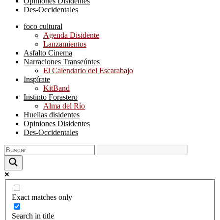
Opiniones Disidentes
Des-Occidentales
foco cultural
Agenda Disidente
Lanzamientos
Asfalto Cinema
Narraciones Transeúntes
El Calendario del Escarabajo
Inspírate
KitBand
Instinto Forastero
Alma del Río
Huellas disidentes
Opiniones Disidentes
Des-Occidentales
Exact matches only
Search in title