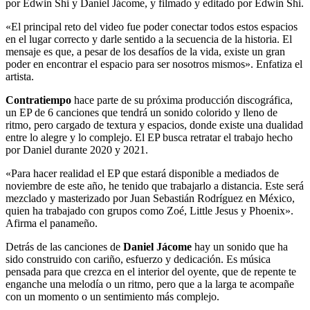
por Edwin Shi y Daniel Jácome, y filmado y editado por Edwin Shi.
«El principal reto del video fue poder conectar todos estos espacios
en el lugar correcto y darle sentido a la secuencia de la historia. El
mensaje es que, a pesar de los desafíos de la vida, existe un gran
poder en encontrar el espacio para ser nosotros mismos». Enfatiza el
artista.
Contratiempo
hace parte de su próxima producción discográfica,
un EP de 6 canciones que tendrá un sonido colorido y lleno de
ritmo, pero cargado de textura y espacios, donde existe una dualidad
entre lo alegre y lo complejo. El EP busca retratar el trabajo hecho
por Daniel durante 2020 y 2021.
«Para hacer realidad el EP que estará disponible a mediados de
noviembre de este año, he tenido que trabajarlo a distancia. Este será
mezclado y masterizado por Juan Sebastián Rodríguez en México,
quien ha trabajado con grupos como Zoé, Little Jesus y Phoenix».
Afirma el panameño.
Detrás de las canciones de
Daniel Jácome
hay un sonido que ha
sido construido con cariño, esfuerzo y dedicación. Es música
pensada para que crezca en el interior del oyente, que de repente te
enganche una melodía o un ritmo, pero que a la larga te acompañe
con un momento o un sentimiento más complejo.