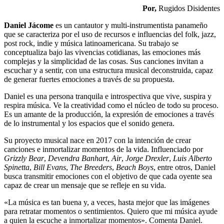
Por,
Rugidos Disidentes
Daniel Jácome
es un cantautor y multi-instrumentista panameño
que se caracteriza por el uso de recursos e influencias del folk, jazz,
post rock, indie y música latinoamericana. Su trabajo se
conceptualiza bajo las vivencias cotidianas, las emociones más
complejas y la simplicidad de las cosas. Sus canciones invitan a
escuchar y a sentir, con una estructura musical deconstruida, capaz
de generar fuertes emociones a través de su propuesta.
Daniel es una persona tranquila e introspectiva que vive, suspira y
respira música. Ve la creatividad como el núcleo de todo su proceso.
Es un amante de la producción, la expresión de emociones a través
de lo instrumental y los espacios que el sonido genera.
Su proyecto musical nace en 2017 con la intención de crear
canciones e inmortalizar momentos de la vida. Influenciado por
Grizzly Bear
,
Devendra Banhart
,
Air
,
Jorge Drexler
,
Luis Alberto
Spinetta
,
Bill Evans
,
The Breeders
,
Beach Boys
, entre otros, Daniel
busca transmitir emociones con el objetivo de que cada oyente sea
capaz de crear un mensaje que se refleje en su vida.
«La música es tan buena y, a veces, hasta mejor que las imágenes
para retratar momentos o sentimientos. Quiero que mi música ayude
a quien la escuche a inmortalizar momentos». Comenta Daniel.