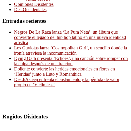
Opiniones Disidentes
Des-Occidentales
Entradas recientes
Negros De La Raza lanza ‘La Pura Neta’, un álbum que
convierte el legado del hip hop latino en una nueva identidad
artística
Los Gaviotas lanza ‘Cosmopolitan Girl’, un sencillo donde la
ironía atraviesa la incomunicación
Dying Oath presenta ‘Echoes’, una canción sobre romper con
la culpa después de una traición
Doliente convierte las heridas emocionales en flores en
‘Heridas’ junto a Luto y Romanthica
Dead/Asleep enfrenta el aislamiento y la pérdida de valor
propio en ‘Victimless’
Rugidos Disidentes