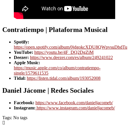
Contratiempo | Plataforma Musical
Spotify:
https://open.spotify.com/album/0jdgokcXDU8QWpvsuDbdTu
YouTube:
https://youtu.be/4F_DQ2DgZiM
Deezer:
https://www.deezer.com/es/album/249241022
Apple Music:
https://music.apple.com/co/album/contratiempo-
single/1579611535
Tidal:
https://listen.tidal.com/album/193052008
Daniel Jácome | Redes Sociales
Facebook:
https://www.facebook.com/danieljacomeb/
Instagram:
https://www.instagram.com/danieljacomeb/
Tags: No tags